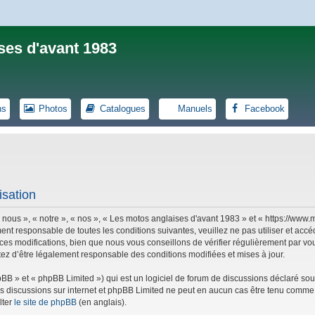
ses d'avant 1983
ns
Photos
Catalogues
Manuels
Facebook
isation
 nous », « notre », « nos », « Les motos anglaises d'avant 1983 » et « https://ww
ent responsable de toutes les conditions suivantes, veuillez ne pas utiliser et ac
es modifications, bien que nous vous conseillons de vérifier régulièrement par vou
tez d’être légalement responsable des conditions modifiées et mises à jour.
B » et « phpBB Limited ») qui est un logiciel de forum de discussions déclaré sou
r les discussions sur internet et phpBB Limited ne peut en aucun cas être tenu co
lter
le site de phpBB
(en anglais).