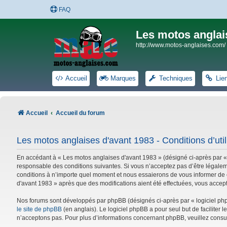
FAQ
Les motos anglai
http://www.motos-anglaises.com/
Accueil
Marques
Techniques
Lie
Accueil
Accueil du forum
Les motos anglaises d'avant 1983 - Conditions d’util
En accédant à « Les motos anglaises d'avant 1983 » (désigné ci-après par «
responsable des conditions suivantes. Si vous n’acceptez pas d’être légalem
conditions à n’importe quel moment et nous essaierons de vous informer de c
d'avant 1983 » après que des modifications aient été effectuées, vous accep
Nos forums sont développés par phpBB (désignés ci-après par « logiciel phpB
le site de phpBB
(en anglais). Le logiciel phpBB a pour seul but de facilite
n’acceptons pas. Pour plus d’informations concernant phpBB, veuillez consu