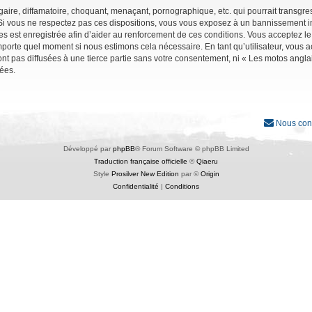
ire, diffamatoire, choquant, menaçant, pornographique, etc. qui pourrait transgres
Si vous ne respectez pas ces dispositions, vous vous exposez à un bannissement immé
ages est enregistrée afin d’aider au renforcement de ces conditions. Vous acceptez le
importe quel moment si nous estimons cela nécessaire. En tant qu’utilisateur, vous
nt pas diffusées à une tierce partie sans votre consentement, ni « Les motos angl
ées.
Nous con
Développé par
phpBB
® Forum Software © phpBB Limited
Traduction française officielle
©
Qiaeru
Style
Prosilver New Edition
par ©
Origin
Confidentialité
|
Conditions