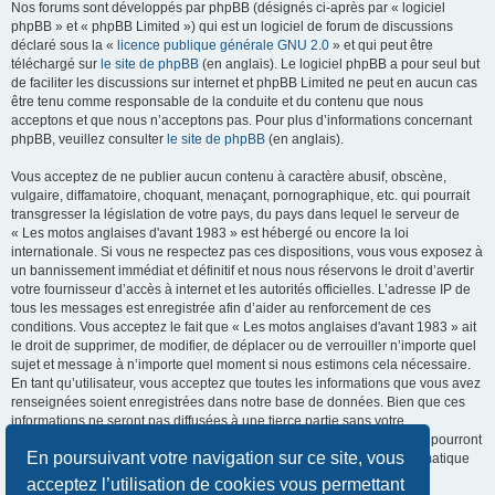
Nos forums sont développés par phpBB (désignés ci-après par « logiciel
phpBB » et « phpBB Limited ») qui est un logiciel de forum de discussions
déclaré sous la «
licence publique générale GNU 2.0
» et qui peut être
téléchargé sur
le site de phpBB
(en anglais). Le logiciel phpBB a pour seul but
de faciliter les discussions sur internet et phpBB Limited ne peut en aucun cas
être tenu comme responsable de la conduite et du contenu que nous
acceptons et que nous n’acceptons pas. Pour plus d’informations concernant
phpBB, veuillez consulter
le site de phpBB
(en anglais).
Vous acceptez de ne publier aucun contenu à caractère abusif, obscène,
vulgaire, diffamatoire, choquant, menaçant, pornographique, etc. qui pourrait
transgresser la législation de votre pays, du pays dans lequel le serveur de
« Les motos anglaises d'avant 1983 » est hébergé ou encore la loi
internationale. Si vous ne respectez pas ces dispositions, vous vous exposez à
un bannissement immédiat et définitif et nous nous réservons le droit d’avertir
votre fournisseur d’accès à internet et les autorités officielles. L’adresse IP de
tous les messages est enregistrée afin d’aider au renforcement de ces
conditions. Vous acceptez le fait que « Les motos anglaises d'avant 1983 » ait
le droit de supprimer, de modifier, de déplacer ou de verrouiller n’importe quel
sujet et message à n’importe quel moment si nous estimons cela nécessaire.
En tant qu’utilisateur, vous acceptez que toutes les informations que vous avez
renseignées soient enregistrées dans notre base de données. Bien que ces
informations ne seront pas diffusées à une tierce partie sans votre
consentement, ni « Les motos anglaises d'avant 1983 », ni phpBB, ne pourront
En poursuivant votre navigation sur ce site, vous
être tenus comme responsables en cas de tentative de piratage informatique
visant à compromettre vos données.
acceptez l’utilisation de cookies vous permettant