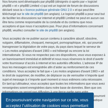
Nos forums sont développés par phpBB (désignés ci-après par « logiciel
phpBB » et « phpBB Limited ») qui est un logiciel de forum de discussions
déclaré sous la «
licence publique générale GNU 2.0
» et qui peut être
téléchargé sur
le site de phpBB
(en anglais). Le logiciel phpBB a pour seul but
de faciliter les discussions sur internet et phpBB Limited ne peut en aucun cas
être tenu comme responsable de la conduite et du contenu que nous
acceptons et que nous n’acceptons pas. Pour plus d’informations concernant
phpBB, veuillez consulter
le site de phpBB
(en anglais).
Vous acceptez de ne publier aucun contenu à caractère abusif, obscène,
vulgaire, diffamatoire, choquant, menaçant, pornographique, etc. qui pourrait
transgresser la législation de votre pays, du pays dans lequel le serveur de
« Les motos anglaises d'avant 1983 » est hébergé ou encore la loi
internationale. Si vous ne respectez pas ces dispositions, vous vous exposez à
un bannissement immédiat et définitif et nous nous réservons le droit d’avertir
votre fournisseur d’accès à internet et les autorités officielles. L’adresse IP de
tous les messages est enregistrée afin d’aider au renforcement de ces
conditions. Vous acceptez le fait que « Les motos anglaises d'avant 1983 » ait
le droit de supprimer, de modifier, de déplacer ou de verrouiller n’importe quel
sujet et message à n’importe quel moment si nous estimons cela nécessaire.
En tant qu’utilisateur, vous acceptez que toutes les informations que vous avez
renseignées soient enregistrées dans notre base de données. Bien que ces
informations ne seront pas diffusées à une tierce partie sans votre
consentement, ni « Les motos anglaises d'avant 1983 », ni phpBB, ne pourront
En poursuivant votre navigation sur ce site, vous
être tenus comme responsables en cas de tentative de piratage informatique
visant à compromettre vos données.
acceptez l’utilisation de cookies vous permettant