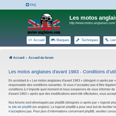
FAQ
Les motos anglai
http://www.motos-anglaises.com/
Accueil
Marques
Techniques
Lie
Accueil
Accueil du forum
Les motos anglaises d'avant 1983 - Conditions d’util
En accédant à « Les motos anglaises d'avant 1983 » (désigné ci-après par «
responsable des conditions suivantes. Si vous n’acceptez pas d’être légalem
conditions à n’importe quel moment et nous essaierons de vous informer de c
d'avant 1983 » après que des modifications aient été effectuées, vous accep
Nos forums sont développés par phpBB (désignés ci-après par « logiciel phpB
le site de phpBB
(en anglais). Le logiciel phpBB a pour seul but de facilite
n’acceptons pas. Pour plus d’informations concernant phpBB, veuillez consu