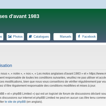
ses d'avant 1983
ns
Photos
Catalogues
Manuels
Facebook
isation
 nous », « notre », « nos », « Les motos anglaises d'avant 1983 » et « https://ww
ent responsable de toutes les conditions suivantes, veuillez ne pas utiliser et ac
es modifications, bien que nous vous conseillons de vérifier régulièrement par vou
tez d’être légalement responsable des conditions modifiées et mises à jour.
B » et « phpBB Limited ») qui est un logiciel de forum de discussions déclaré sou
r les discussions sur internet et phpBB Limited ne peut en aucun cas être tenu co
lter
le site de phpBB
(en anglais).