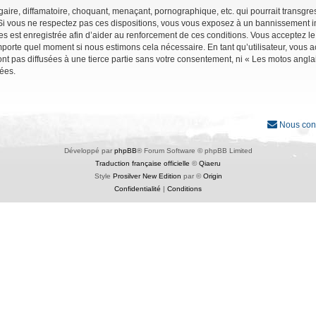
ire, diffamatoire, choquant, menaçant, pornographique, etc. qui pourrait transgres
Si vous ne respectez pas ces dispositions, vous vous exposez à un bannissement immé
ages est enregistrée afin d’aider au renforcement de ces conditions. Vous acceptez le
importe quel moment si nous estimons cela nécessaire. En tant qu’utilisateur, vous
nt pas diffusées à une tierce partie sans votre consentement, ni « Les motos angl
ées.
Nous con
Développé par
phpBB
® Forum Software © phpBB Limited
Traduction française officielle
©
Qiaeru
Style
Prosilver New Edition
par ©
Origin
Confidentialité
|
Conditions