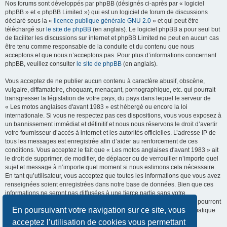
Nos forums sont développés par phpBB (désignés ci-après par « logiciel
phpBB » et « phpBB Limited ») qui est un logiciel de forum de discussions
déclaré sous la «
licence publique générale GNU 2.0
» et qui peut être
téléchargé sur
le site de phpBB
(en anglais). Le logiciel phpBB a pour seul but
de faciliter les discussions sur internet et phpBB Limited ne peut en aucun cas
être tenu comme responsable de la conduite et du contenu que nous
acceptons et que nous n’acceptons pas. Pour plus d’informations concernant
phpBB, veuillez consulter
le site de phpBB
(en anglais).
Vous acceptez de ne publier aucun contenu à caractère abusif, obscène,
vulgaire, diffamatoire, choquant, menaçant, pornographique, etc. qui pourrait
transgresser la législation de votre pays, du pays dans lequel le serveur de
« Les motos anglaises d'avant 1983 » est hébergé ou encore la loi
internationale. Si vous ne respectez pas ces dispositions, vous vous exposez à
un bannissement immédiat et définitif et nous nous réservons le droit d’avertir
votre fournisseur d’accès à internet et les autorités officielles. L’adresse IP de
tous les messages est enregistrée afin d’aider au renforcement de ces
conditions. Vous acceptez le fait que « Les motos anglaises d'avant 1983 » ait
le droit de supprimer, de modifier, de déplacer ou de verrouiller n’importe quel
sujet et message à n’importe quel moment si nous estimons cela nécessaire.
En tant qu’utilisateur, vous acceptez que toutes les informations que vous avez
renseignées soient enregistrées dans notre base de données. Bien que ces
informations ne seront pas diffusées à une tierce partie sans votre
consentement, ni « Les motos anglaises d'avant 1983 », ni phpBB, ne pourront
En poursuivant votre navigation sur ce site, vous
être tenus comme responsables en cas de tentative de piratage informatique
visant à compromettre vos données.
acceptez l’utilisation de cookies vous permettant