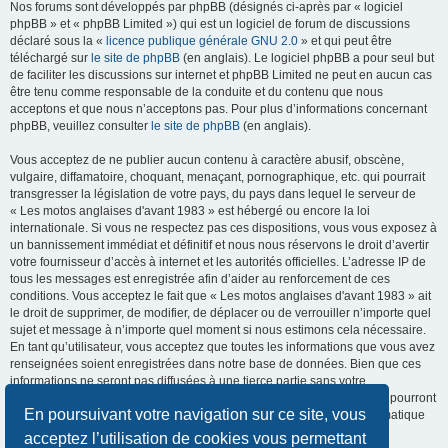
Nos forums sont développés par phpBB (désignés ci-après par « logiciel
phpBB » et « phpBB Limited ») qui est un logiciel de forum de discussions
déclaré sous la «
licence publique générale GNU 2.0
» et qui peut être
téléchargé sur
le site de phpBB
(en anglais). Le logiciel phpBB a pour seul but
de faciliter les discussions sur internet et phpBB Limited ne peut en aucun cas
être tenu comme responsable de la conduite et du contenu que nous
acceptons et que nous n’acceptons pas. Pour plus d’informations concernant
phpBB, veuillez consulter
le site de phpBB
(en anglais).
Vous acceptez de ne publier aucun contenu à caractère abusif, obscène,
vulgaire, diffamatoire, choquant, menaçant, pornographique, etc. qui pourrait
transgresser la législation de votre pays, du pays dans lequel le serveur de
« Les motos anglaises d'avant 1983 » est hébergé ou encore la loi
internationale. Si vous ne respectez pas ces dispositions, vous vous exposez à
un bannissement immédiat et définitif et nous nous réservons le droit d’avertir
votre fournisseur d’accès à internet et les autorités officielles. L’adresse IP de
tous les messages est enregistrée afin d’aider au renforcement de ces
conditions. Vous acceptez le fait que « Les motos anglaises d'avant 1983 » ait
le droit de supprimer, de modifier, de déplacer ou de verrouiller n’importe quel
sujet et message à n’importe quel moment si nous estimons cela nécessaire.
En tant qu’utilisateur, vous acceptez que toutes les informations que vous avez
renseignées soient enregistrées dans notre base de données. Bien que ces
informations ne seront pas diffusées à une tierce partie sans votre
consentement, ni « Les motos anglaises d'avant 1983 », ni phpBB, ne pourront
En poursuivant votre navigation sur ce site, vous
être tenus comme responsables en cas de tentative de piratage informatique
visant à compromettre vos données.
acceptez l’utilisation de cookies vous permettant