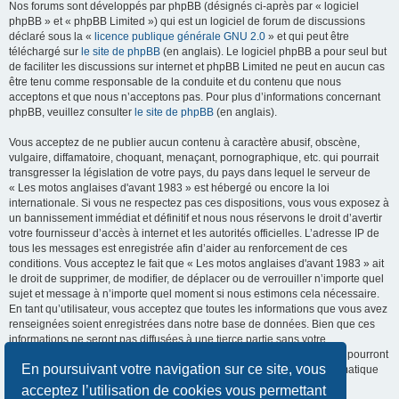
Nos forums sont développés par phpBB (désignés ci-après par « logiciel
phpBB » et « phpBB Limited ») qui est un logiciel de forum de discussions
déclaré sous la «
licence publique générale GNU 2.0
» et qui peut être
téléchargé sur
le site de phpBB
(en anglais). Le logiciel phpBB a pour seul but
de faciliter les discussions sur internet et phpBB Limited ne peut en aucun cas
être tenu comme responsable de la conduite et du contenu que nous
acceptons et que nous n’acceptons pas. Pour plus d’informations concernant
phpBB, veuillez consulter
le site de phpBB
(en anglais).
Vous acceptez de ne publier aucun contenu à caractère abusif, obscène,
vulgaire, diffamatoire, choquant, menaçant, pornographique, etc. qui pourrait
transgresser la législation de votre pays, du pays dans lequel le serveur de
« Les motos anglaises d'avant 1983 » est hébergé ou encore la loi
internationale. Si vous ne respectez pas ces dispositions, vous vous exposez à
un bannissement immédiat et définitif et nous nous réservons le droit d’avertir
votre fournisseur d’accès à internet et les autorités officielles. L’adresse IP de
tous les messages est enregistrée afin d’aider au renforcement de ces
conditions. Vous acceptez le fait que « Les motos anglaises d'avant 1983 » ait
le droit de supprimer, de modifier, de déplacer ou de verrouiller n’importe quel
sujet et message à n’importe quel moment si nous estimons cela nécessaire.
En tant qu’utilisateur, vous acceptez que toutes les informations que vous avez
renseignées soient enregistrées dans notre base de données. Bien que ces
informations ne seront pas diffusées à une tierce partie sans votre
consentement, ni « Les motos anglaises d'avant 1983 », ni phpBB, ne pourront
En poursuivant votre navigation sur ce site, vous
être tenus comme responsables en cas de tentative de piratage informatique
visant à compromettre vos données.
acceptez l’utilisation de cookies vous permettant