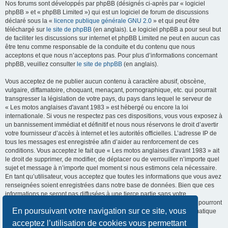
Nos forums sont développés par phpBB (désignés ci-après par « logiciel
phpBB » et « phpBB Limited ») qui est un logiciel de forum de discussions
déclaré sous la «
licence publique générale GNU 2.0
» et qui peut être
téléchargé sur
le site de phpBB
(en anglais). Le logiciel phpBB a pour seul but
de faciliter les discussions sur internet et phpBB Limited ne peut en aucun cas
être tenu comme responsable de la conduite et du contenu que nous
acceptons et que nous n’acceptons pas. Pour plus d’informations concernant
phpBB, veuillez consulter
le site de phpBB
(en anglais).
Vous acceptez de ne publier aucun contenu à caractère abusif, obscène,
vulgaire, diffamatoire, choquant, menaçant, pornographique, etc. qui pourrait
transgresser la législation de votre pays, du pays dans lequel le serveur de
« Les motos anglaises d'avant 1983 » est hébergé ou encore la loi
internationale. Si vous ne respectez pas ces dispositions, vous vous exposez à
un bannissement immédiat et définitif et nous nous réservons le droit d’avertir
votre fournisseur d’accès à internet et les autorités officielles. L’adresse IP de
tous les messages est enregistrée afin d’aider au renforcement de ces
conditions. Vous acceptez le fait que « Les motos anglaises d'avant 1983 » ait
le droit de supprimer, de modifier, de déplacer ou de verrouiller n’importe quel
sujet et message à n’importe quel moment si nous estimons cela nécessaire.
En tant qu’utilisateur, vous acceptez que toutes les informations que vous avez
renseignées soient enregistrées dans notre base de données. Bien que ces
informations ne seront pas diffusées à une tierce partie sans votre
consentement, ni « Les motos anglaises d'avant 1983 », ni phpBB, ne pourront
En poursuivant votre navigation sur ce site, vous
être tenus comme responsables en cas de tentative de piratage informatique
visant à compromettre vos données.
acceptez l’utilisation de cookies vous permettant