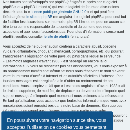
Nos forums sont développés par phpBB (désignés ci-après par « logiciel
phpBB » et « phpBB Limited ») qui est un logiciel de forum de discussions
déclaré sous la «
licence publique générale GNU 2.0
» et qui peut être
téléchargé sur
le site de phpBB
(en anglais). Le logiciel phpBB a pour seul but
de faciliter les discussions sur internet et phpBB Limited ne peut en aucun cas
être tenu comme responsable de la conduite et du contenu que nous
acceptons et que nous n’acceptons pas. Pour plus d’informations concernant
phpBB, veuillez consulter
le site de phpBB
(en anglais).
Vous acceptez de ne publier aucun contenu à caractère abusif, obscène,
vulgaire, diffamatoire, choquant, menaçant, pornographique, etc. qui pourrait
transgresser la législation de votre pays, du pays dans lequel le serveur de
« Les motos anglaises d'avant 1983 » est hébergé ou encore la loi
internationale. Si vous ne respectez pas ces dispositions, vous vous exposez à
un bannissement immédiat et définitif et nous nous réservons le droit d’avertir
votre fournisseur d’accès à internet et les autorités officielles. L’adresse IP de
tous les messages est enregistrée afin d’aider au renforcement de ces
conditions. Vous acceptez le fait que « Les motos anglaises d'avant 1983 » ait
le droit de supprimer, de modifier, de déplacer ou de verrouiller n’importe quel
sujet et message à n’importe quel moment si nous estimons cela nécessaire.
En tant qu’utilisateur, vous acceptez que toutes les informations que vous avez
renseignées soient enregistrées dans notre base de données. Bien que ces
informations ne seront pas diffusées à une tierce partie sans votre
consentement, ni « Les motos anglaises d'avant 1983 », ni phpBB, ne pourront
En poursuivant votre navigation sur ce site, vous
être tenus comme responsables en cas de tentative de piratage informatique
visant à compromettre vos données.
acceptez l’utilisation de cookies vous permettant