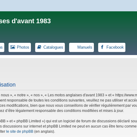
ses d'avant 1983
ns
Photos
Catalogues
Manuels
Facebook
isation
 nous », « notre », « nos », « Les motos anglaises d'avant 1983 » et « https://ww
ent responsable de toutes les conditions suivantes, veuillez ne pas utiliser et ac
es modifications, bien que nous vous conseillons de vérifier régulièrement par vou
tez d’être légalement responsable des conditions modifiées et mises à jour.
B » et « phpBB Limited ») qui est un logiciel de forum de discussions déclaré sou
r les discussions sur internet et phpBB Limited ne peut en aucun cas être tenu co
lter
le site de phpBB
(en anglais).