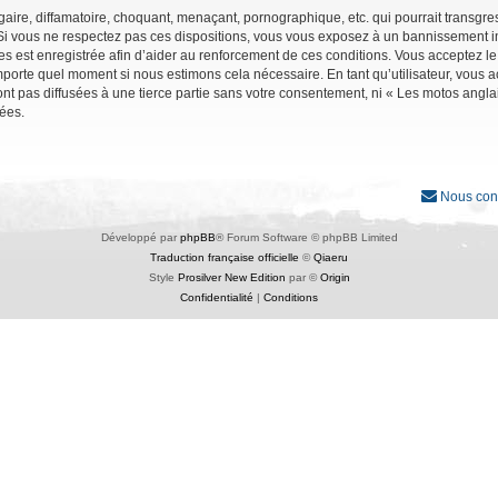
ire, diffamatoire, choquant, menaçant, pornographique, etc. qui pourrait transgres
Si vous ne respectez pas ces dispositions, vous vous exposez à un bannissement immé
ages est enregistrée afin d’aider au renforcement de ces conditions. Vous acceptez le
importe quel moment si nous estimons cela nécessaire. En tant qu’utilisateur, vous
nt pas diffusées à une tierce partie sans votre consentement, ni « Les motos angl
ées.
Nous con
Développé par
phpBB
® Forum Software © phpBB Limited
Traduction française officielle
©
Qiaeru
Style
Prosilver New Edition
par ©
Origin
Confidentialité
|
Conditions