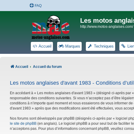
FAQ
Les motos anglai
http://www.motos-anglaises.com/
Accueil
Marques
Techniques
Lie
Accueil
Accueil du forum
Les motos anglaises d'avant 1983 - Conditions d’util
En accédant à « Les motos anglaises d'avant 1983 » (désigné ci-après par «
responsable des conditions suivantes. Si vous n’acceptez pas d’être légalem
conditions à n’importe quel moment et nous essaierons de vous informer de c
d'avant 1983 » après que des modifications aient été effectuées, vous accep
Nos forums sont développés par phpBB (désignés ci-après par « logiciel phpB
le site de phpBB
(en anglais). Le logiciel phpBB a pour seul but de facilite
n’acceptons pas. Pour plus d’informations concernant phpBB, veuillez consu