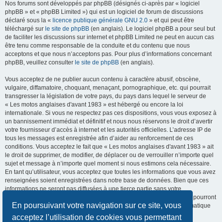
Nos forums sont développés par phpBB (désignés ci-après par « logiciel
phpBB » et « phpBB Limited ») qui est un logiciel de forum de discussions
déclaré sous la «
licence publique générale GNU 2.0
» et qui peut être
téléchargé sur
le site de phpBB
(en anglais). Le logiciel phpBB a pour seul but
de faciliter les discussions sur internet et phpBB Limited ne peut en aucun cas
être tenu comme responsable de la conduite et du contenu que nous
acceptons et que nous n’acceptons pas. Pour plus d’informations concernant
phpBB, veuillez consulter
le site de phpBB
(en anglais).
Vous acceptez de ne publier aucun contenu à caractère abusif, obscène,
vulgaire, diffamatoire, choquant, menaçant, pornographique, etc. qui pourrait
transgresser la législation de votre pays, du pays dans lequel le serveur de
« Les motos anglaises d'avant 1983 » est hébergé ou encore la loi
internationale. Si vous ne respectez pas ces dispositions, vous vous exposez à
un bannissement immédiat et définitif et nous nous réservons le droit d’avertir
votre fournisseur d’accès à internet et les autorités officielles. L’adresse IP de
tous les messages est enregistrée afin d’aider au renforcement de ces
conditions. Vous acceptez le fait que « Les motos anglaises d'avant 1983 » ait
le droit de supprimer, de modifier, de déplacer ou de verrouiller n’importe quel
sujet et message à n’importe quel moment si nous estimons cela nécessaire.
En tant qu’utilisateur, vous acceptez que toutes les informations que vous avez
renseignées soient enregistrées dans notre base de données. Bien que ces
informations ne seront pas diffusées à une tierce partie sans votre
consentement, ni « Les motos anglaises d'avant 1983 », ni phpBB, ne pourront
En poursuivant votre navigation sur ce site, vous
être tenus comme responsables en cas de tentative de piratage informatique
visant à compromettre vos données.
acceptez l’utilisation de cookies vous permettant