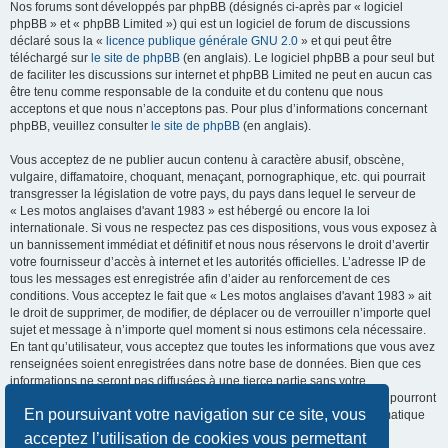
Nos forums sont développés par phpBB (désignés ci-après par « logiciel
phpBB » et « phpBB Limited ») qui est un logiciel de forum de discussions
déclaré sous la «
licence publique générale GNU 2.0
» et qui peut être
téléchargé sur
le site de phpBB
(en anglais). Le logiciel phpBB a pour seul but
de faciliter les discussions sur internet et phpBB Limited ne peut en aucun cas
être tenu comme responsable de la conduite et du contenu que nous
acceptons et que nous n’acceptons pas. Pour plus d’informations concernant
phpBB, veuillez consulter
le site de phpBB
(en anglais).
Vous acceptez de ne publier aucun contenu à caractère abusif, obscène,
vulgaire, diffamatoire, choquant, menaçant, pornographique, etc. qui pourrait
transgresser la législation de votre pays, du pays dans lequel le serveur de
« Les motos anglaises d'avant 1983 » est hébergé ou encore la loi
internationale. Si vous ne respectez pas ces dispositions, vous vous exposez à
un bannissement immédiat et définitif et nous nous réservons le droit d’avertir
votre fournisseur d’accès à internet et les autorités officielles. L’adresse IP de
tous les messages est enregistrée afin d’aider au renforcement de ces
conditions. Vous acceptez le fait que « Les motos anglaises d'avant 1983 » ait
le droit de supprimer, de modifier, de déplacer ou de verrouiller n’importe quel
sujet et message à n’importe quel moment si nous estimons cela nécessaire.
En tant qu’utilisateur, vous acceptez que toutes les informations que vous avez
renseignées soient enregistrées dans notre base de données. Bien que ces
informations ne seront pas diffusées à une tierce partie sans votre
consentement, ni « Les motos anglaises d'avant 1983 », ni phpBB, ne pourront
En poursuivant votre navigation sur ce site, vous
être tenus comme responsables en cas de tentative de piratage informatique
visant à compromettre vos données.
acceptez l’utilisation de cookies vous permettant