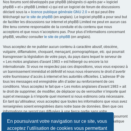
Nos forums sont développés par phpBB (désignés ci-après par « logiciel
phpBB » et « phpBB Limited ») qui est un logiciel de forum de discussions
déclaré sous la «
licence publique générale GNU 2.0
» et qui peut être
téléchargé sur
le site de phpBB
(en anglais). Le logiciel phpBB a pour seul but
de faciliter les discussions sur internet et phpBB Limited ne peut en aucun cas
être tenu comme responsable de la conduite et du contenu que nous
acceptons et que nous n’acceptons pas. Pour plus d’informations concernant
phpBB, veuillez consulter
le site de phpBB
(en anglais).
Vous acceptez de ne publier aucun contenu à caractère abusif, obscène,
vulgaire, diffamatoire, choquant, menaçant, pornographique, etc. qui pourrait
transgresser la législation de votre pays, du pays dans lequel le serveur de
« Les motos anglaises d'avant 1983 » est hébergé ou encore la loi
internationale. Si vous ne respectez pas ces dispositions, vous vous exposez à
un bannissement immédiat et définitif et nous nous réservons le droit d’avertir
votre fournisseur d’accès à internet et les autorités officielles. L’adresse IP de
tous les messages est enregistrée afin d’aider au renforcement de ces
conditions. Vous acceptez le fait que « Les motos anglaises d'avant 1983 » ait
le droit de supprimer, de modifier, de déplacer ou de verrouiller n’importe quel
sujet et message à n’importe quel moment si nous estimons cela nécessaire.
En tant qu’utilisateur, vous acceptez que toutes les informations que vous avez
renseignées soient enregistrées dans notre base de données. Bien que ces
informations ne seront pas diffusées à une tierce partie sans votre
consentement, ni « Les motos anglaises d'avant 1983 », ni phpBB, ne pourront
En poursuivant votre navigation sur ce site, vous
être tenus comme responsables en cas de tentative de piratage informatique
visant à compromettre vos données.
acceptez l’utilisation de cookies vous permettant