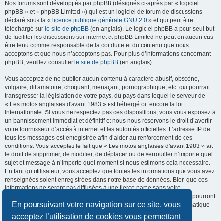
Nos forums sont développés par phpBB (désignés ci-après par « logiciel
phpBB » et « phpBB Limited ») qui est un logiciel de forum de discussions
déclaré sous la «
licence publique générale GNU 2.0
» et qui peut être
téléchargé sur
le site de phpBB
(en anglais). Le logiciel phpBB a pour seul but
de faciliter les discussions sur internet et phpBB Limited ne peut en aucun cas
être tenu comme responsable de la conduite et du contenu que nous
acceptons et que nous n’acceptons pas. Pour plus d’informations concernant
phpBB, veuillez consulter
le site de phpBB
(en anglais).
Vous acceptez de ne publier aucun contenu à caractère abusif, obscène,
vulgaire, diffamatoire, choquant, menaçant, pornographique, etc. qui pourrait
transgresser la législation de votre pays, du pays dans lequel le serveur de
« Les motos anglaises d'avant 1983 » est hébergé ou encore la loi
internationale. Si vous ne respectez pas ces dispositions, vous vous exposez à
un bannissement immédiat et définitif et nous nous réservons le droit d’avertir
votre fournisseur d’accès à internet et les autorités officielles. L’adresse IP de
tous les messages est enregistrée afin d’aider au renforcement de ces
conditions. Vous acceptez le fait que « Les motos anglaises d'avant 1983 » ait
le droit de supprimer, de modifier, de déplacer ou de verrouiller n’importe quel
sujet et message à n’importe quel moment si nous estimons cela nécessaire.
En tant qu’utilisateur, vous acceptez que toutes les informations que vous avez
renseignées soient enregistrées dans notre base de données. Bien que ces
informations ne seront pas diffusées à une tierce partie sans votre
consentement, ni « Les motos anglaises d'avant 1983 », ni phpBB, ne pourront
En poursuivant votre navigation sur ce site, vous
être tenus comme responsables en cas de tentative de piratage informatique
visant à compromettre vos données.
acceptez l’utilisation de cookies vous permettant