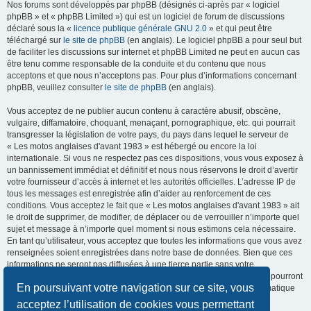
Nos forums sont développés par phpBB (désignés ci-après par « logiciel
phpBB » et « phpBB Limited ») qui est un logiciel de forum de discussions
déclaré sous la «
licence publique générale GNU 2.0
» et qui peut être
téléchargé sur
le site de phpBB
(en anglais). Le logiciel phpBB a pour seul but
de faciliter les discussions sur internet et phpBB Limited ne peut en aucun cas
être tenu comme responsable de la conduite et du contenu que nous
acceptons et que nous n’acceptons pas. Pour plus d’informations concernant
phpBB, veuillez consulter
le site de phpBB
(en anglais).
Vous acceptez de ne publier aucun contenu à caractère abusif, obscène,
vulgaire, diffamatoire, choquant, menaçant, pornographique, etc. qui pourrait
transgresser la législation de votre pays, du pays dans lequel le serveur de
« Les motos anglaises d'avant 1983 » est hébergé ou encore la loi
internationale. Si vous ne respectez pas ces dispositions, vous vous exposez à
un bannissement immédiat et définitif et nous nous réservons le droit d’avertir
votre fournisseur d’accès à internet et les autorités officielles. L’adresse IP de
tous les messages est enregistrée afin d’aider au renforcement de ces
conditions. Vous acceptez le fait que « Les motos anglaises d'avant 1983 » ait
le droit de supprimer, de modifier, de déplacer ou de verrouiller n’importe quel
sujet et message à n’importe quel moment si nous estimons cela nécessaire.
En tant qu’utilisateur, vous acceptez que toutes les informations que vous avez
renseignées soient enregistrées dans notre base de données. Bien que ces
informations ne seront pas diffusées à une tierce partie sans votre
consentement, ni « Les motos anglaises d'avant 1983 », ni phpBB, ne pourront
En poursuivant votre navigation sur ce site, vous
être tenus comme responsables en cas de tentative de piratage informatique
visant à compromettre vos données.
acceptez l’utilisation de cookies vous permettant