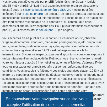
Nos forums sont développés par phpBB (désignés ci-après par « logiciel
phpBB » et « phpBB Limited ») qui est un logiciel de forum de discussions
déclaré sous la «
licence publique générale GNU 2.0
» et qui peut être
téléchargé sur
le site de phpBB
(en anglais). Le logiciel phpBB a pour seul but
de faciliter les discussions sur internet et phpBB Limited ne peut en aucun cas
être tenu comme responsable de la conduite et du contenu que nous
acceptons et que nous n’acceptons pas. Pour plus d’informations concernant
phpBB, veuillez consulter
le site de phpBB
(en anglais).
Vous acceptez de ne publier aucun contenu à caractère abusif, obscène,
vulgaire, diffamatoire, choquant, menaçant, pornographique, etc. qui pourrait
transgresser la législation de votre pays, du pays dans lequel le serveur de
« Les motos anglaises d'avant 1983 » est hébergé ou encore la loi
internationale. Si vous ne respectez pas ces dispositions, vous vous exposez à
un bannissement immédiat et définitif et nous nous réservons le droit d’avertir
votre fournisseur d’accès à internet et les autorités officielles. L’adresse IP de
tous les messages est enregistrée afin d’aider au renforcement de ces
conditions. Vous acceptez le fait que « Les motos anglaises d'avant 1983 » ait
le droit de supprimer, de modifier, de déplacer ou de verrouiller n’importe quel
sujet et message à n’importe quel moment si nous estimons cela nécessaire.
En tant qu’utilisateur, vous acceptez que toutes les informations que vous avez
renseignées soient enregistrées dans notre base de données. Bien que ces
informations ne seront pas diffusées à une tierce partie sans votre
consentement, ni « Les motos anglaises d'avant 1983 », ni phpBB, ne pourront
En poursuivant votre navigation sur ce site, vous
être tenus comme responsables en cas de tentative de piratage informatique
visant à compromettre vos données.
acceptez l’utilisation de cookies vous permettant