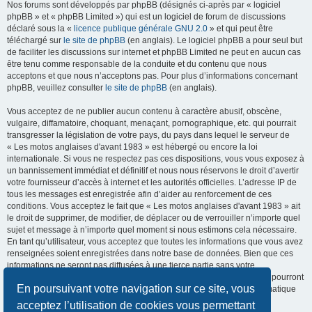
Nos forums sont développés par phpBB (désignés ci-après par « logiciel
phpBB » et « phpBB Limited ») qui est un logiciel de forum de discussions
déclaré sous la «
licence publique générale GNU 2.0
» et qui peut être
téléchargé sur
le site de phpBB
(en anglais). Le logiciel phpBB a pour seul but
de faciliter les discussions sur internet et phpBB Limited ne peut en aucun cas
être tenu comme responsable de la conduite et du contenu que nous
acceptons et que nous n’acceptons pas. Pour plus d’informations concernant
phpBB, veuillez consulter
le site de phpBB
(en anglais).
Vous acceptez de ne publier aucun contenu à caractère abusif, obscène,
vulgaire, diffamatoire, choquant, menaçant, pornographique, etc. qui pourrait
transgresser la législation de votre pays, du pays dans lequel le serveur de
« Les motos anglaises d'avant 1983 » est hébergé ou encore la loi
internationale. Si vous ne respectez pas ces dispositions, vous vous exposez à
un bannissement immédiat et définitif et nous nous réservons le droit d’avertir
votre fournisseur d’accès à internet et les autorités officielles. L’adresse IP de
tous les messages est enregistrée afin d’aider au renforcement de ces
conditions. Vous acceptez le fait que « Les motos anglaises d'avant 1983 » ait
le droit de supprimer, de modifier, de déplacer ou de verrouiller n’importe quel
sujet et message à n’importe quel moment si nous estimons cela nécessaire.
En tant qu’utilisateur, vous acceptez que toutes les informations que vous avez
renseignées soient enregistrées dans notre base de données. Bien que ces
informations ne seront pas diffusées à une tierce partie sans votre
consentement, ni « Les motos anglaises d'avant 1983 », ni phpBB, ne pourront
En poursuivant votre navigation sur ce site, vous
être tenus comme responsables en cas de tentative de piratage informatique
visant à compromettre vos données.
acceptez l’utilisation de cookies vous permettant