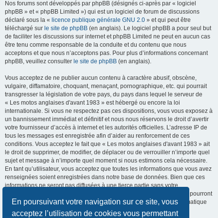
Nos forums sont développés par phpBB (désignés ci-après par « logiciel
phpBB » et « phpBB Limited ») qui est un logiciel de forum de discussions
déclaré sous la «
licence publique générale GNU 2.0
» et qui peut être
téléchargé sur
le site de phpBB
(en anglais). Le logiciel phpBB a pour seul but
de faciliter les discussions sur internet et phpBB Limited ne peut en aucun cas
être tenu comme responsable de la conduite et du contenu que nous
acceptons et que nous n’acceptons pas. Pour plus d’informations concernant
phpBB, veuillez consulter
le site de phpBB
(en anglais).
Vous acceptez de ne publier aucun contenu à caractère abusif, obscène,
vulgaire, diffamatoire, choquant, menaçant, pornographique, etc. qui pourrait
transgresser la législation de votre pays, du pays dans lequel le serveur de
« Les motos anglaises d'avant 1983 » est hébergé ou encore la loi
internationale. Si vous ne respectez pas ces dispositions, vous vous exposez à
un bannissement immédiat et définitif et nous nous réservons le droit d’avertir
votre fournisseur d’accès à internet et les autorités officielles. L’adresse IP de
tous les messages est enregistrée afin d’aider au renforcement de ces
conditions. Vous acceptez le fait que « Les motos anglaises d'avant 1983 » ait
le droit de supprimer, de modifier, de déplacer ou de verrouiller n’importe quel
sujet et message à n’importe quel moment si nous estimons cela nécessaire.
En tant qu’utilisateur, vous acceptez que toutes les informations que vous avez
renseignées soient enregistrées dans notre base de données. Bien que ces
informations ne seront pas diffusées à une tierce partie sans votre
consentement, ni « Les motos anglaises d'avant 1983 », ni phpBB, ne pourront
En poursuivant votre navigation sur ce site, vous
être tenus comme responsables en cas de tentative de piratage informatique
visant à compromettre vos données.
acceptez l’utilisation de cookies vous permettant