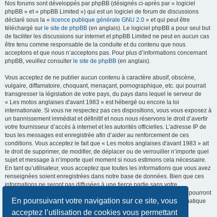
Nos forums sont développés par phpBB (désignés ci-après par « logiciel
phpBB » et « phpBB Limited ») qui est un logiciel de forum de discussions
déclaré sous la «
licence publique générale GNU 2.0
» et qui peut être
téléchargé sur
le site de phpBB
(en anglais). Le logiciel phpBB a pour seul but
de faciliter les discussions sur internet et phpBB Limited ne peut en aucun cas
être tenu comme responsable de la conduite et du contenu que nous
acceptons et que nous n’acceptons pas. Pour plus d’informations concernant
phpBB, veuillez consulter
le site de phpBB
(en anglais).
Vous acceptez de ne publier aucun contenu à caractère abusif, obscène,
vulgaire, diffamatoire, choquant, menaçant, pornographique, etc. qui pourrait
transgresser la législation de votre pays, du pays dans lequel le serveur de
« Les motos anglaises d'avant 1983 » est hébergé ou encore la loi
internationale. Si vous ne respectez pas ces dispositions, vous vous exposez à
un bannissement immédiat et définitif et nous nous réservons le droit d’avertir
votre fournisseur d’accès à internet et les autorités officielles. L’adresse IP de
tous les messages est enregistrée afin d’aider au renforcement de ces
conditions. Vous acceptez le fait que « Les motos anglaises d'avant 1983 » ait
le droit de supprimer, de modifier, de déplacer ou de verrouiller n’importe quel
sujet et message à n’importe quel moment si nous estimons cela nécessaire.
En tant qu’utilisateur, vous acceptez que toutes les informations que vous avez
renseignées soient enregistrées dans notre base de données. Bien que ces
informations ne seront pas diffusées à une tierce partie sans votre
consentement, ni « Les motos anglaises d'avant 1983 », ni phpBB, ne pourront
En poursuivant votre navigation sur ce site, vous
être tenus comme responsables en cas de tentative de piratage informatique
visant à compromettre vos données.
acceptez l’utilisation de cookies vous permettant