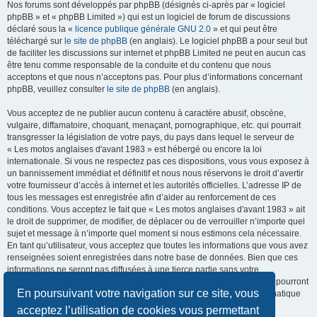
Nos forums sont développés par phpBB (désignés ci-après par « logiciel
phpBB » et « phpBB Limited ») qui est un logiciel de forum de discussions
déclaré sous la «
licence publique générale GNU 2.0
» et qui peut être
téléchargé sur
le site de phpBB
(en anglais). Le logiciel phpBB a pour seul but
de faciliter les discussions sur internet et phpBB Limited ne peut en aucun cas
être tenu comme responsable de la conduite et du contenu que nous
acceptons et que nous n’acceptons pas. Pour plus d’informations concernant
phpBB, veuillez consulter
le site de phpBB
(en anglais).
Vous acceptez de ne publier aucun contenu à caractère abusif, obscène,
vulgaire, diffamatoire, choquant, menaçant, pornographique, etc. qui pourrait
transgresser la législation de votre pays, du pays dans lequel le serveur de
« Les motos anglaises d'avant 1983 » est hébergé ou encore la loi
internationale. Si vous ne respectez pas ces dispositions, vous vous exposez à
un bannissement immédiat et définitif et nous nous réservons le droit d’avertir
votre fournisseur d’accès à internet et les autorités officielles. L’adresse IP de
tous les messages est enregistrée afin d’aider au renforcement de ces
conditions. Vous acceptez le fait que « Les motos anglaises d'avant 1983 » ait
le droit de supprimer, de modifier, de déplacer ou de verrouiller n’importe quel
sujet et message à n’importe quel moment si nous estimons cela nécessaire.
En tant qu’utilisateur, vous acceptez que toutes les informations que vous avez
renseignées soient enregistrées dans notre base de données. Bien que ces
informations ne seront pas diffusées à une tierce partie sans votre
consentement, ni « Les motos anglaises d'avant 1983 », ni phpBB, ne pourront
En poursuivant votre navigation sur ce site, vous
être tenus comme responsables en cas de tentative de piratage informatique
visant à compromettre vos données.
acceptez l’utilisation de cookies vous permettant