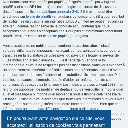
Nos forums sont développés par phpBB (désignés ci-après par « logiciel
phpBB » et « phpBB Limited ») qui est un logiciel de forum de discussions
déclaré sous la «
licence publique générale GNU 2.0
» et qui peut être
téléchargé sur
le site de phpBB
(en anglais). Le logiciel phpBB a pour seul but
de faciliter les discussions sur internet et phpBB Limited ne peut en aucun cas
être tenu comme responsable de la conduite et du contenu que nous
acceptons et que nous n’acceptons pas. Pour plus d’informations concernant
phpBB, veuillez consulter
le site de phpBB
(en anglais).
Vous acceptez de ne publier aucun contenu à caractère abusif, obscène,
vulgaire, diffamatoire, choquant, menaçant, pornographique, etc. qui pourrait
transgresser la législation de votre pays, du pays dans lequel le serveur de
« Les motos anglaises d'avant 1983 » est hébergé ou encore la loi
internationale. Si vous ne respectez pas ces dispositions, vous vous exposez à
un bannissement immédiat et définitif et nous nous réservons le droit d’avertir
votre fournisseur d’accès à internet et les autorités officielles. L’adresse IP de
tous les messages est enregistrée afin d’aider au renforcement de ces
conditions. Vous acceptez le fait que « Les motos anglaises d'avant 1983 » ait
le droit de supprimer, de modifier, de déplacer ou de verrouiller n’importe quel
sujet et message à n’importe quel moment si nous estimons cela nécessaire.
En tant qu’utilisateur, vous acceptez que toutes les informations que vous avez
renseignées soient enregistrées dans notre base de données. Bien que ces
informations ne seront pas diffusées à une tierce partie sans votre
consentement, ni « Les motos anglaises d'avant 1983 », ni phpBB, ne pourront
En poursuivant votre navigation sur ce site, vous
être tenus comme responsables en cas de tentative de piratage informatique
visant à compromettre vos données.
acceptez l’utilisation de cookies vous permettant