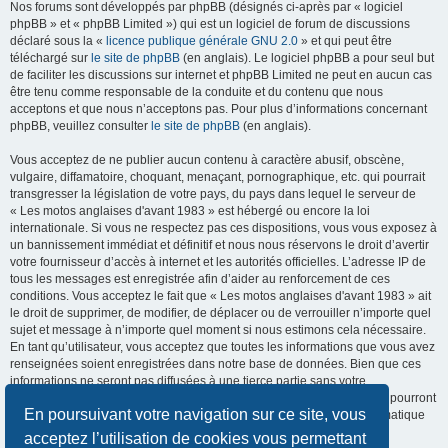
Nos forums sont développés par phpBB (désignés ci-après par « logiciel
phpBB » et « phpBB Limited ») qui est un logiciel de forum de discussions
déclaré sous la «
licence publique générale GNU 2.0
» et qui peut être
téléchargé sur
le site de phpBB
(en anglais). Le logiciel phpBB a pour seul but
de faciliter les discussions sur internet et phpBB Limited ne peut en aucun cas
être tenu comme responsable de la conduite et du contenu que nous
acceptons et que nous n’acceptons pas. Pour plus d’informations concernant
phpBB, veuillez consulter
le site de phpBB
(en anglais).
Vous acceptez de ne publier aucun contenu à caractère abusif, obscène,
vulgaire, diffamatoire, choquant, menaçant, pornographique, etc. qui pourrait
transgresser la législation de votre pays, du pays dans lequel le serveur de
« Les motos anglaises d'avant 1983 » est hébergé ou encore la loi
internationale. Si vous ne respectez pas ces dispositions, vous vous exposez à
un bannissement immédiat et définitif et nous nous réservons le droit d’avertir
votre fournisseur d’accès à internet et les autorités officielles. L’adresse IP de
tous les messages est enregistrée afin d’aider au renforcement de ces
conditions. Vous acceptez le fait que « Les motos anglaises d'avant 1983 » ait
le droit de supprimer, de modifier, de déplacer ou de verrouiller n’importe quel
sujet et message à n’importe quel moment si nous estimons cela nécessaire.
En tant qu’utilisateur, vous acceptez que toutes les informations que vous avez
renseignées soient enregistrées dans notre base de données. Bien que ces
informations ne seront pas diffusées à une tierce partie sans votre
consentement, ni « Les motos anglaises d'avant 1983 », ni phpBB, ne pourront
En poursuivant votre navigation sur ce site, vous
être tenus comme responsables en cas de tentative de piratage informatique
visant à compromettre vos données.
acceptez l’utilisation de cookies vous permettant