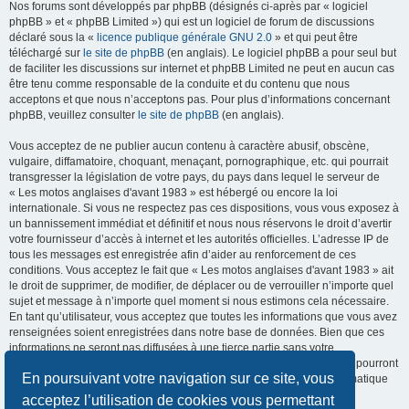
Nos forums sont développés par phpBB (désignés ci-après par « logiciel
phpBB » et « phpBB Limited ») qui est un logiciel de forum de discussions
déclaré sous la «
licence publique générale GNU 2.0
» et qui peut être
téléchargé sur
le site de phpBB
(en anglais). Le logiciel phpBB a pour seul but
de faciliter les discussions sur internet et phpBB Limited ne peut en aucun cas
être tenu comme responsable de la conduite et du contenu que nous
acceptons et que nous n’acceptons pas. Pour plus d’informations concernant
phpBB, veuillez consulter
le site de phpBB
(en anglais).
Vous acceptez de ne publier aucun contenu à caractère abusif, obscène,
vulgaire, diffamatoire, choquant, menaçant, pornographique, etc. qui pourrait
transgresser la législation de votre pays, du pays dans lequel le serveur de
« Les motos anglaises d'avant 1983 » est hébergé ou encore la loi
internationale. Si vous ne respectez pas ces dispositions, vous vous exposez à
un bannissement immédiat et définitif et nous nous réservons le droit d’avertir
votre fournisseur d’accès à internet et les autorités officielles. L’adresse IP de
tous les messages est enregistrée afin d’aider au renforcement de ces
conditions. Vous acceptez le fait que « Les motos anglaises d'avant 1983 » ait
le droit de supprimer, de modifier, de déplacer ou de verrouiller n’importe quel
sujet et message à n’importe quel moment si nous estimons cela nécessaire.
En tant qu’utilisateur, vous acceptez que toutes les informations que vous avez
renseignées soient enregistrées dans notre base de données. Bien que ces
informations ne seront pas diffusées à une tierce partie sans votre
consentement, ni « Les motos anglaises d'avant 1983 », ni phpBB, ne pourront
En poursuivant votre navigation sur ce site, vous
être tenus comme responsables en cas de tentative de piratage informatique
visant à compromettre vos données.
acceptez l’utilisation de cookies vous permettant