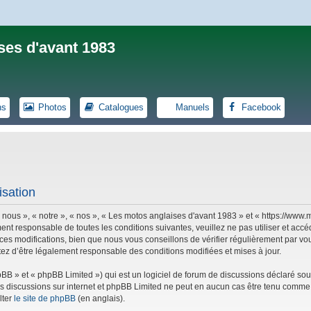
ses d'avant 1983
ns
Photos
Catalogues
Manuels
Facebook
isation
 nous », « notre », « nos », « Les motos anglaises d'avant 1983 » et « https://ww
ent responsable de toutes les conditions suivantes, veuillez ne pas utiliser et ac
es modifications, bien que nous vous conseillons de vérifier régulièrement par vou
tez d’être légalement responsable des conditions modifiées et mises à jour.
B » et « phpBB Limited ») qui est un logiciel de forum de discussions déclaré sou
r les discussions sur internet et phpBB Limited ne peut en aucun cas être tenu co
lter
le site de phpBB
(en anglais).