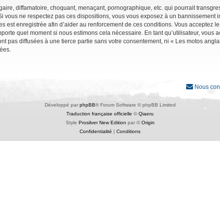
ire, diffamatoire, choquant, menaçant, pornographique, etc. qui pourrait transgres
Si vous ne respectez pas ces dispositions, vous vous exposez à un bannissement immé
ages est enregistrée afin d’aider au renforcement de ces conditions. Vous acceptez le
importe quel moment si nous estimons cela nécessaire. En tant qu’utilisateur, vous
nt pas diffusées à une tierce partie sans votre consentement, ni « Les motos angl
ées.
Nous con
Développé par
phpBB
® Forum Software © phpBB Limited
Traduction française officielle
©
Qiaeru
Style
Prosilver New Edition
par ©
Origin
Confidentialité
|
Conditions