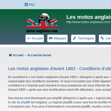
FAQ
Les motos anglai
http://www.motos-anglaises.com/
Accueil
Marques
Techniques
Lie
Accueil
Accueil du forum
Les motos anglaises d'avant 1983 - Conditions d’util
En accédant à « Les motos anglaises d'avant 1983 » (désigné ci-après par «
responsable des conditions suivantes. Si vous n’acceptez pas d’être légalem
conditions à n’importe quel moment et nous essaierons de vous informer de c
d'avant 1983 » après que des modifications aient été effectuées, vous accep
Nos forums sont développés par phpBB (désignés ci-après par « logiciel phpB
le site de phpBB
(en anglais). Le logiciel phpBB a pour seul but de facilite
n’acceptons pas. Pour plus d’informations concernant phpBB, veuillez consu