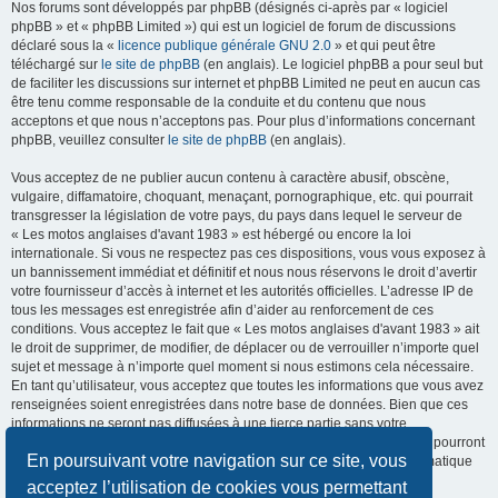
Nos forums sont développés par phpBB (désignés ci-après par « logiciel
phpBB » et « phpBB Limited ») qui est un logiciel de forum de discussions
déclaré sous la «
licence publique générale GNU 2.0
» et qui peut être
téléchargé sur
le site de phpBB
(en anglais). Le logiciel phpBB a pour seul but
de faciliter les discussions sur internet et phpBB Limited ne peut en aucun cas
être tenu comme responsable de la conduite et du contenu que nous
acceptons et que nous n’acceptons pas. Pour plus d’informations concernant
phpBB, veuillez consulter
le site de phpBB
(en anglais).
Vous acceptez de ne publier aucun contenu à caractère abusif, obscène,
vulgaire, diffamatoire, choquant, menaçant, pornographique, etc. qui pourrait
transgresser la législation de votre pays, du pays dans lequel le serveur de
« Les motos anglaises d'avant 1983 » est hébergé ou encore la loi
internationale. Si vous ne respectez pas ces dispositions, vous vous exposez à
un bannissement immédiat et définitif et nous nous réservons le droit d’avertir
votre fournisseur d’accès à internet et les autorités officielles. L’adresse IP de
tous les messages est enregistrée afin d’aider au renforcement de ces
conditions. Vous acceptez le fait que « Les motos anglaises d'avant 1983 » ait
le droit de supprimer, de modifier, de déplacer ou de verrouiller n’importe quel
sujet et message à n’importe quel moment si nous estimons cela nécessaire.
En tant qu’utilisateur, vous acceptez que toutes les informations que vous avez
renseignées soient enregistrées dans notre base de données. Bien que ces
informations ne seront pas diffusées à une tierce partie sans votre
consentement, ni « Les motos anglaises d'avant 1983 », ni phpBB, ne pourront
En poursuivant votre navigation sur ce site, vous
être tenus comme responsables en cas de tentative de piratage informatique
visant à compromettre vos données.
acceptez l’utilisation de cookies vous permettant