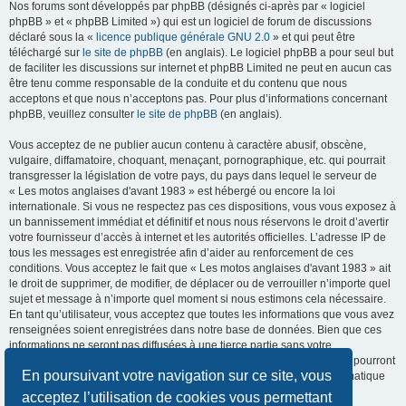
Nos forums sont développés par phpBB (désignés ci-après par « logiciel
phpBB » et « phpBB Limited ») qui est un logiciel de forum de discussions
déclaré sous la «
licence publique générale GNU 2.0
» et qui peut être
téléchargé sur
le site de phpBB
(en anglais). Le logiciel phpBB a pour seul but
de faciliter les discussions sur internet et phpBB Limited ne peut en aucun cas
être tenu comme responsable de la conduite et du contenu que nous
acceptons et que nous n’acceptons pas. Pour plus d’informations concernant
phpBB, veuillez consulter
le site de phpBB
(en anglais).
Vous acceptez de ne publier aucun contenu à caractère abusif, obscène,
vulgaire, diffamatoire, choquant, menaçant, pornographique, etc. qui pourrait
transgresser la législation de votre pays, du pays dans lequel le serveur de
« Les motos anglaises d'avant 1983 » est hébergé ou encore la loi
internationale. Si vous ne respectez pas ces dispositions, vous vous exposez à
un bannissement immédiat et définitif et nous nous réservons le droit d’avertir
votre fournisseur d’accès à internet et les autorités officielles. L’adresse IP de
tous les messages est enregistrée afin d’aider au renforcement de ces
conditions. Vous acceptez le fait que « Les motos anglaises d'avant 1983 » ait
le droit de supprimer, de modifier, de déplacer ou de verrouiller n’importe quel
sujet et message à n’importe quel moment si nous estimons cela nécessaire.
En tant qu’utilisateur, vous acceptez que toutes les informations que vous avez
renseignées soient enregistrées dans notre base de données. Bien que ces
informations ne seront pas diffusées à une tierce partie sans votre
consentement, ni « Les motos anglaises d'avant 1983 », ni phpBB, ne pourront
En poursuivant votre navigation sur ce site, vous
être tenus comme responsables en cas de tentative de piratage informatique
visant à compromettre vos données.
acceptez l’utilisation de cookies vous permettant