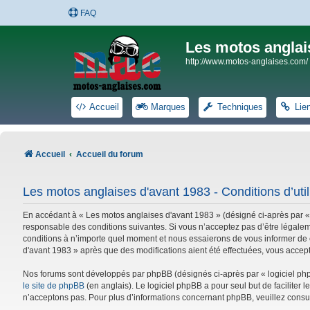
FAQ
Les motos anglai
http://www.motos-anglaises.com/
Accueil
Marques
Techniques
Lie
Accueil
Accueil du forum
Les motos anglaises d'avant 1983 - Conditions d’util
En accédant à « Les motos anglaises d'avant 1983 » (désigné ci-après par «
responsable des conditions suivantes. Si vous n’acceptez pas d’être légalem
conditions à n’importe quel moment et nous essaierons de vous informer de c
d'avant 1983 » après que des modifications aient été effectuées, vous accep
Nos forums sont développés par phpBB (désignés ci-après par « logiciel phpB
le site de phpBB
(en anglais). Le logiciel phpBB a pour seul but de facilite
n’acceptons pas. Pour plus d’informations concernant phpBB, veuillez consu