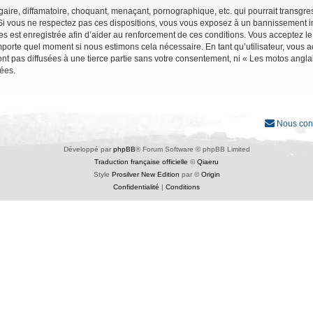
ire, diffamatoire, choquant, menaçant, pornographique, etc. qui pourrait transgres
Si vous ne respectez pas ces dispositions, vous vous exposez à un bannissement immé
ages est enregistrée afin d’aider au renforcement de ces conditions. Vous acceptez le
importe quel moment si nous estimons cela nécessaire. En tant qu’utilisateur, vous
nt pas diffusées à une tierce partie sans votre consentement, ni « Les motos angl
ées.
Nous con
Développé par
phpBB
® Forum Software © phpBB Limited
Traduction française officielle
©
Qiaeru
Style
Prosilver New Edition
par ©
Origin
Confidentialité
|
Conditions