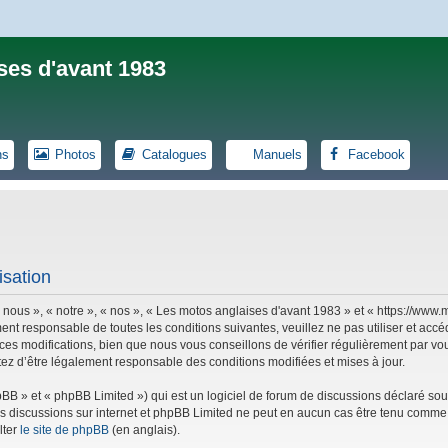
ses d'avant 1983
ns
Photos
Catalogues
Manuels
Facebook
isation
 nous », « notre », « nos », « Les motos anglaises d'avant 1983 » et « https://ww
ent responsable de toutes les conditions suivantes, veuillez ne pas utiliser et ac
es modifications, bien que nous vous conseillons de vérifier régulièrement par vou
tez d’être légalement responsable des conditions modifiées et mises à jour.
B » et « phpBB Limited ») qui est un logiciel de forum de discussions déclaré sou
r les discussions sur internet et phpBB Limited ne peut en aucun cas être tenu co
lter
le site de phpBB
(en anglais).