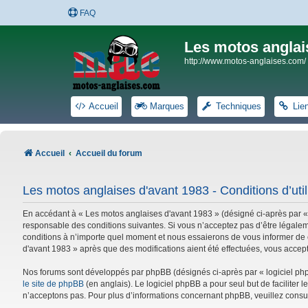
FAQ
Les motos anglai
http://www.motos-anglaises.com/
Accueil
Marques
Techniques
Lie
Accueil
Accueil du forum
Les motos anglaises d'avant 1983 - Conditions d’util
En accédant à « Les motos anglaises d'avant 1983 » (désigné ci-après par «
responsable des conditions suivantes. Si vous n’acceptez pas d’être légalem
conditions à n’importe quel moment et nous essaierons de vous informer de c
d'avant 1983 » après que des modifications aient été effectuées, vous accep
Nos forums sont développés par phpBB (désignés ci-après par « logiciel phpB
le site de phpBB
(en anglais). Le logiciel phpBB a pour seul but de facilite
n’acceptons pas. Pour plus d’informations concernant phpBB, veuillez consu