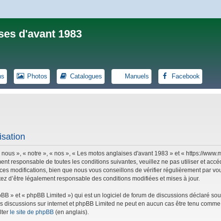
ses d'avant 1983
ns
Photos
Catalogues
Manuels
Facebook
isation
 nous », « notre », « nos », « Les motos anglaises d'avant 1983 » et « https://ww
ent responsable de toutes les conditions suivantes, veuillez ne pas utiliser et ac
es modifications, bien que nous vous conseillons de vérifier régulièrement par vou
tez d’être légalement responsable des conditions modifiées et mises à jour.
B » et « phpBB Limited ») qui est un logiciel de forum de discussions déclaré sou
r les discussions sur internet et phpBB Limited ne peut en aucun cas être tenu co
lter
le site de phpBB
(en anglais).