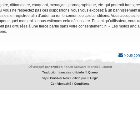
ire, diffamatoire, choquant, menaçant, pornographique, etc. qui pourrait transgres
Si vous ne respectez pas ces dispositions, vous vous exposez à un bannissement immé
ages est enregistrée afin d’aider au renforcement de ces conditions. Vous acceptez le
importe quel moment si nous estimons cela nécessaire. En tant qu’utilisateur, vous
nt pas diffusées à une tierce partie sans votre consentement, ni « Les motos angl
ées.
Nous con
Développé par
phpBB
® Forum Software © phpBB Limited
Traduction française officielle
©
Qiaeru
Style
Prosilver New Edition
par ©
Origin
Confidentialité
|
Conditions