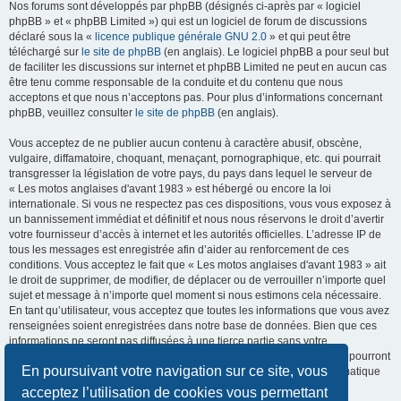
Nos forums sont développés par phpBB (désignés ci-après par « logiciel
phpBB » et « phpBB Limited ») qui est un logiciel de forum de discussions
déclaré sous la «
licence publique générale GNU 2.0
» et qui peut être
téléchargé sur
le site de phpBB
(en anglais). Le logiciel phpBB a pour seul but
de faciliter les discussions sur internet et phpBB Limited ne peut en aucun cas
être tenu comme responsable de la conduite et du contenu que nous
acceptons et que nous n’acceptons pas. Pour plus d’informations concernant
phpBB, veuillez consulter
le site de phpBB
(en anglais).
Vous acceptez de ne publier aucun contenu à caractère abusif, obscène,
vulgaire, diffamatoire, choquant, menaçant, pornographique, etc. qui pourrait
transgresser la législation de votre pays, du pays dans lequel le serveur de
« Les motos anglaises d'avant 1983 » est hébergé ou encore la loi
internationale. Si vous ne respectez pas ces dispositions, vous vous exposez à
un bannissement immédiat et définitif et nous nous réservons le droit d’avertir
votre fournisseur d’accès à internet et les autorités officielles. L’adresse IP de
tous les messages est enregistrée afin d’aider au renforcement de ces
conditions. Vous acceptez le fait que « Les motos anglaises d'avant 1983 » ait
le droit de supprimer, de modifier, de déplacer ou de verrouiller n’importe quel
sujet et message à n’importe quel moment si nous estimons cela nécessaire.
En tant qu’utilisateur, vous acceptez que toutes les informations que vous avez
renseignées soient enregistrées dans notre base de données. Bien que ces
informations ne seront pas diffusées à une tierce partie sans votre
consentement, ni « Les motos anglaises d'avant 1983 », ni phpBB, ne pourront
En poursuivant votre navigation sur ce site, vous
être tenus comme responsables en cas de tentative de piratage informatique
visant à compromettre vos données.
acceptez l’utilisation de cookies vous permettant