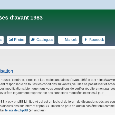
ses d'avant 1983
ns
Photos
Catalogues
Manuels
Facebook
isation
 nous », « notre », « nos », « Les motos anglaises d'avant 1983 » et « https://ww
ent responsable de toutes les conditions suivantes, veuillez ne pas utiliser et ac
es modifications, bien que nous vous conseillons de vérifier régulièrement par vou
tez d’être légalement responsable des conditions modifiées et mises à jour.
B » et « phpBB Limited ») qui est un logiciel de forum de discussions déclaré sou
r les discussions sur internet et phpBB Limited ne peut en aucun cas être tenu co
lter
le site de phpBB
(en anglais).