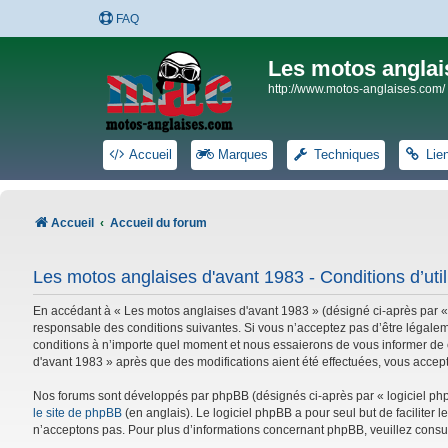
FAQ
Les motos anglai
http://www.motos-anglaises.com/
Accueil
Marques
Techniques
Lie
Accueil
Accueil du forum
Les motos anglaises d'avant 1983 - Conditions d’util
En accédant à « Les motos anglaises d'avant 1983 » (désigné ci-après par «
responsable des conditions suivantes. Si vous n’acceptez pas d’être légalem
conditions à n’importe quel moment et nous essaierons de vous informer de c
d'avant 1983 » après que des modifications aient été effectuées, vous accep
Nos forums sont développés par phpBB (désignés ci-après par « logiciel phpB
le site de phpBB
(en anglais). Le logiciel phpBB a pour seul but de facilite
n’acceptons pas. Pour plus d’informations concernant phpBB, veuillez consu