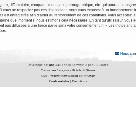
ire, diffamatoire, choquant, menaçant, pornographique, etc. qui pourrait transgres
Si vous ne respectez pas ces dispositions, vous vous exposez à un bannissement immé
ages est enregistrée afin d’aider au renforcement de ces conditions. Vous acceptez le
importe quel moment si nous estimons cela nécessaire. En tant qu’utilisateur, vous
nt pas diffusées à une tierce partie sans votre consentement, ni « Les motos angl
ées.
Nous con
Développé par
phpBB
® Forum Software © phpBB Limited
Traduction française officielle
©
Qiaeru
Style
Prosilver New Edition
par ©
Origin
Confidentialité
|
Conditions