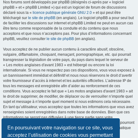
Nos forums sont développés par phpBB (désignés ci-après par « logiciel
phpBB » et « phpBB Limited ») qui est un logiciel de forum de discussions
déclaré sous la «
licence publique générale GNU 2.0
» et qui peut être
téléchargé sur
le site de phpBB
(en anglais). Le logiciel phpBB a pour seul but
de faciliter les discussions sur internet et phpBB Limited ne peut en aucun cas
être tenu comme responsable de la conduite et du contenu que nous
acceptons et que nous n’acceptons pas. Pour plus d’informations concernant
phpBB, veuillez consulter
le site de phpBB
(en anglais).
Vous acceptez de ne publier aucun contenu à caractère abusif, obscène,
vulgaire, diffamatoire, choquant, menaçant, pornographique, etc. qui pourrait
transgresser la législation de votre pays, du pays dans lequel le serveur de
« Les motos anglaises d'avant 1983 » est hébergé ou encore la loi
internationale. Si vous ne respectez pas ces dispositions, vous vous exposez à
un bannissement immédiat et définitif et nous nous réservons le droit d’avertir
votre fournisseur d’accès à internet et les autorités officielles. L’adresse IP de
tous les messages est enregistrée afin d’aider au renforcement de ces
conditions. Vous acceptez le fait que « Les motos anglaises d'avant 1983 » ait
le droit de supprimer, de modifier, de déplacer ou de verrouiller n’importe quel
sujet et message à n’importe quel moment si nous estimons cela nécessaire.
En tant qu’utilisateur, vous acceptez que toutes les informations que vous avez
renseignées soient enregistrées dans notre base de données. Bien que ces
informations ne seront pas diffusées à une tierce partie sans votre
consentement, ni « Les motos anglaises d'avant 1983 », ni phpBB, ne pourront
En poursuivant votre navigation sur ce site, vous
être tenus comme responsables en cas de tentative de piratage informatique
visant à compromettre vos données.
acceptez l’utilisation de cookies vous permettant