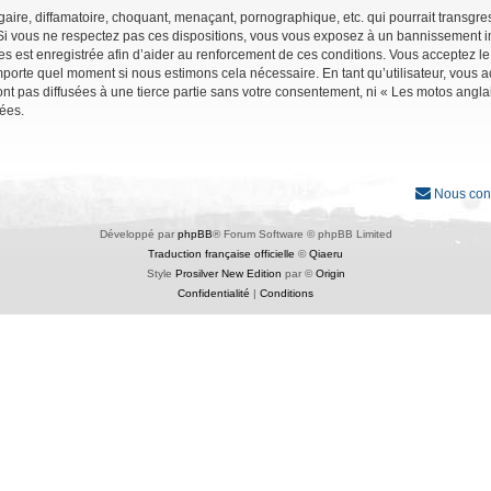
ire, diffamatoire, choquant, menaçant, pornographique, etc. qui pourrait transgres
Si vous ne respectez pas ces dispositions, vous vous exposez à un bannissement immé
ages est enregistrée afin d’aider au renforcement de ces conditions. Vous acceptez le
importe quel moment si nous estimons cela nécessaire. En tant qu’utilisateur, vous
nt pas diffusées à une tierce partie sans votre consentement, ni « Les motos angl
ées.
Nous con
Développé par
phpBB
® Forum Software © phpBB Limited
Traduction française officielle
©
Qiaeru
Style
Prosilver New Edition
par ©
Origin
Confidentialité
|
Conditions