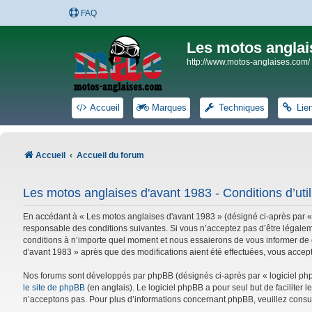
FAQ
Les motos anglai
http://www.motos-anglaises.com/
Accueil
Marques
Techniques
Lie
Accueil
Accueil du forum
Les motos anglaises d'avant 1983 - Conditions d’util
En accédant à « Les motos anglaises d'avant 1983 » (désigné ci-après par «
responsable des conditions suivantes. Si vous n’acceptez pas d’être légalem
conditions à n’importe quel moment et nous essaierons de vous informer de c
d'avant 1983 » après que des modifications aient été effectuées, vous accep
Nos forums sont développés par phpBB (désignés ci-après par « logiciel phpB
le site de phpBB
(en anglais). Le logiciel phpBB a pour seul but de facilite
n’acceptons pas. Pour plus d’informations concernant phpBB, veuillez consu