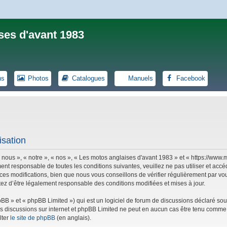
ses d'avant 1983
ns
Photos
Catalogues
Manuels
Facebook
isation
 nous », « notre », « nos », « Les motos anglaises d'avant 1983 » et « https://ww
ent responsable de toutes les conditions suivantes, veuillez ne pas utiliser et ac
es modifications, bien que nous vous conseillons de vérifier régulièrement par vou
tez d’être légalement responsable des conditions modifiées et mises à jour.
B » et « phpBB Limited ») qui est un logiciel de forum de discussions déclaré sou
r les discussions sur internet et phpBB Limited ne peut en aucun cas être tenu co
lter
le site de phpBB
(en anglais).