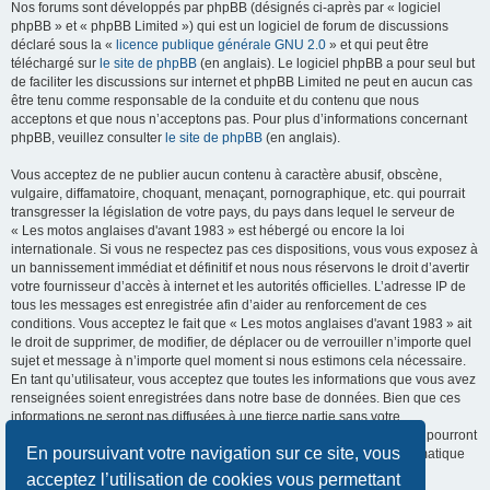
Nos forums sont développés par phpBB (désignés ci-après par « logiciel
phpBB » et « phpBB Limited ») qui est un logiciel de forum de discussions
déclaré sous la «
licence publique générale GNU 2.0
» et qui peut être
téléchargé sur
le site de phpBB
(en anglais). Le logiciel phpBB a pour seul but
de faciliter les discussions sur internet et phpBB Limited ne peut en aucun cas
être tenu comme responsable de la conduite et du contenu que nous
acceptons et que nous n’acceptons pas. Pour plus d’informations concernant
phpBB, veuillez consulter
le site de phpBB
(en anglais).
Vous acceptez de ne publier aucun contenu à caractère abusif, obscène,
vulgaire, diffamatoire, choquant, menaçant, pornographique, etc. qui pourrait
transgresser la législation de votre pays, du pays dans lequel le serveur de
« Les motos anglaises d'avant 1983 » est hébergé ou encore la loi
internationale. Si vous ne respectez pas ces dispositions, vous vous exposez à
un bannissement immédiat et définitif et nous nous réservons le droit d’avertir
votre fournisseur d’accès à internet et les autorités officielles. L’adresse IP de
tous les messages est enregistrée afin d’aider au renforcement de ces
conditions. Vous acceptez le fait que « Les motos anglaises d'avant 1983 » ait
le droit de supprimer, de modifier, de déplacer ou de verrouiller n’importe quel
sujet et message à n’importe quel moment si nous estimons cela nécessaire.
En tant qu’utilisateur, vous acceptez que toutes les informations que vous avez
renseignées soient enregistrées dans notre base de données. Bien que ces
informations ne seront pas diffusées à une tierce partie sans votre
consentement, ni « Les motos anglaises d'avant 1983 », ni phpBB, ne pourront
En poursuivant votre navigation sur ce site, vous
être tenus comme responsables en cas de tentative de piratage informatique
visant à compromettre vos données.
acceptez l’utilisation de cookies vous permettant