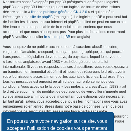
Nos forums sont développés par phpBB (désignés ci-après par « logiciel
phpBB » et « phpBB Limited ») qui est un logiciel de forum de discussions
déclaré sous la «
licence publique générale GNU 2.0
» et qui peut être
téléchargé sur
le site de phpBB
(en anglais). Le logiciel phpBB a pour seul but
de faciliter les discussions sur internet et phpBB Limited ne peut en aucun cas
être tenu comme responsable de la conduite et du contenu que nous
acceptons et que nous n’acceptons pas. Pour plus d’informations concernant
phpBB, veuillez consulter
le site de phpBB
(en anglais).
Vous acceptez de ne publier aucun contenu à caractère abusif, obscène,
vulgaire, diffamatoire, choquant, menaçant, pornographique, etc. qui pourrait
transgresser la législation de votre pays, du pays dans lequel le serveur de
« Les motos anglaises d'avant 1983 » est hébergé ou encore la loi
internationale. Si vous ne respectez pas ces dispositions, vous vous exposez à
un bannissement immédiat et définitif et nous nous réservons le droit d’avertir
votre fournisseur d’accès à internet et les autorités officielles. L’adresse IP de
tous les messages est enregistrée afin d’aider au renforcement de ces
conditions. Vous acceptez le fait que « Les motos anglaises d'avant 1983 » ait
le droit de supprimer, de modifier, de déplacer ou de verrouiller n’importe quel
sujet et message à n’importe quel moment si nous estimons cela nécessaire.
En tant qu’utilisateur, vous acceptez que toutes les informations que vous avez
renseignées soient enregistrées dans notre base de données. Bien que ces
informations ne seront pas diffusées à une tierce partie sans votre
consentement, ni « Les motos anglaises d'avant 1983 », ni phpBB, ne pourront
En poursuivant votre navigation sur ce site, vous
être tenus comme responsables en cas de tentative de piratage informatique
visant à compromettre vos données.
acceptez l’utilisation de cookies vous permettant