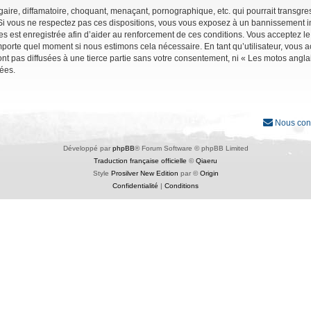
ire, diffamatoire, choquant, menaçant, pornographique, etc. qui pourrait transgres
Si vous ne respectez pas ces dispositions, vous vous exposez à un bannissement immé
ages est enregistrée afin d’aider au renforcement de ces conditions. Vous acceptez le
importe quel moment si nous estimons cela nécessaire. En tant qu’utilisateur, vous
nt pas diffusées à une tierce partie sans votre consentement, ni « Les motos angl
ées.
Nous con
Développé par
phpBB
® Forum Software © phpBB Limited
Traduction française officielle
©
Qiaeru
Style
Prosilver New Edition
par ©
Origin
Confidentialité
|
Conditions