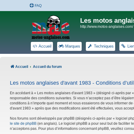
FAQ
Les motos anglai
http://www.motos-anglaises.com/
Accueil
Marques
Techniques
Lie
Accueil
Accueil du forum
Les motos anglaises d'avant 1983 - Conditions d’util
En accédant à « Les motos anglaises d'avant 1983 » (désigné ci-après par «
responsable des conditions suivantes. Si vous n’acceptez pas d’être légalem
conditions à n’importe quel moment et nous essaierons de vous informer de c
d'avant 1983 » après que des modifications aient été effectuées, vous accep
Nos forums sont développés par phpBB (désignés ci-après par « logiciel phpB
le site de phpBB
(en anglais). Le logiciel phpBB a pour seul but de facilite
n’acceptons pas. Pour plus d’informations concernant phpBB, veuillez consu