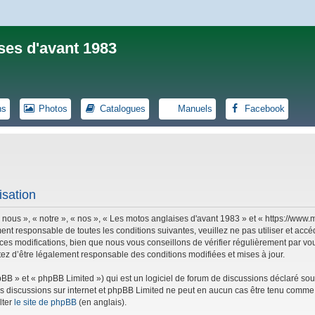
ses d'avant 1983
ns
Photos
Catalogues
Manuels
Facebook
isation
 nous », « notre », « nos », « Les motos anglaises d'avant 1983 » et « https://ww
ent responsable de toutes les conditions suivantes, veuillez ne pas utiliser et ac
es modifications, bien que nous vous conseillons de vérifier régulièrement par vou
tez d’être légalement responsable des conditions modifiées et mises à jour.
B » et « phpBB Limited ») qui est un logiciel de forum de discussions déclaré sou
r les discussions sur internet et phpBB Limited ne peut en aucun cas être tenu co
lter
le site de phpBB
(en anglais).