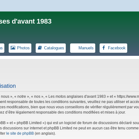
ses d'avant 1983
ns
Photos
Catalogues
Manuels
Facebook
isation
 nous », « notre », « nos », « Les motos anglaises d'avant 1983 » et « https://ww
ent responsable de toutes les conditions suivantes, veuillez ne pas utiliser et ac
es modifications, bien que nous vous conseillons de vérifier régulièrement par vou
tez d’être légalement responsable des conditions modifiées et mises à jour.
B » et « phpBB Limited ») qui est un logiciel de forum de discussions déclaré sou
r les discussions sur internet et phpBB Limited ne peut en aucun cas être tenu co
lter
le site de phpBB
(en anglais).