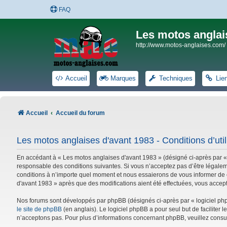
FAQ
Les motos anglai
http://www.motos-anglaises.com/
Accueil
Marques
Techniques
Lie
Accueil
Accueil du forum
Les motos anglaises d'avant 1983 - Conditions d’util
En accédant à « Les motos anglaises d'avant 1983 » (désigné ci-après par «
responsable des conditions suivantes. Si vous n’acceptez pas d’être légalem
conditions à n’importe quel moment et nous essaierons de vous informer de c
d'avant 1983 » après que des modifications aient été effectuées, vous accep
Nos forums sont développés par phpBB (désignés ci-après par « logiciel phpB
le site de phpBB
(en anglais). Le logiciel phpBB a pour seul but de facilite
n’acceptons pas. Pour plus d’informations concernant phpBB, veuillez consu