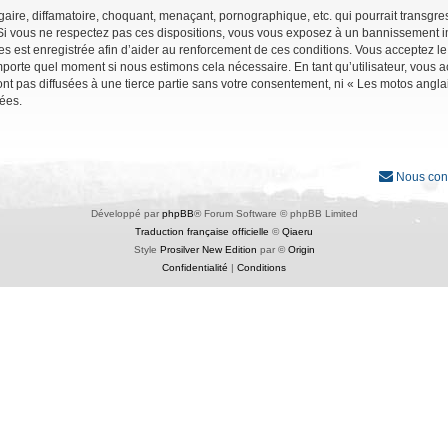
ire, diffamatoire, choquant, menaçant, pornographique, etc. qui pourrait transgres
Si vous ne respectez pas ces dispositions, vous vous exposez à un bannissement immé
ages est enregistrée afin d’aider au renforcement de ces conditions. Vous acceptez le
importe quel moment si nous estimons cela nécessaire. En tant qu’utilisateur, vous
nt pas diffusées à une tierce partie sans votre consentement, ni « Les motos angl
ées.
Nous con
Développé par
phpBB
® Forum Software © phpBB Limited
Traduction française officielle
©
Qiaeru
Style
Prosilver New Edition
par ©
Origin
Confidentialité
|
Conditions