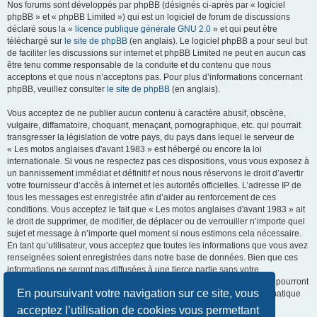
Nos forums sont développés par phpBB (désignés ci-après par « logiciel
phpBB » et « phpBB Limited ») qui est un logiciel de forum de discussions
déclaré sous la «
licence publique générale GNU 2.0
» et qui peut être
téléchargé sur
le site de phpBB
(en anglais). Le logiciel phpBB a pour seul but
de faciliter les discussions sur internet et phpBB Limited ne peut en aucun cas
être tenu comme responsable de la conduite et du contenu que nous
acceptons et que nous n’acceptons pas. Pour plus d’informations concernant
phpBB, veuillez consulter
le site de phpBB
(en anglais).
Vous acceptez de ne publier aucun contenu à caractère abusif, obscène,
vulgaire, diffamatoire, choquant, menaçant, pornographique, etc. qui pourrait
transgresser la législation de votre pays, du pays dans lequel le serveur de
« Les motos anglaises d'avant 1983 » est hébergé ou encore la loi
internationale. Si vous ne respectez pas ces dispositions, vous vous exposez à
un bannissement immédiat et définitif et nous nous réservons le droit d’avertir
votre fournisseur d’accès à internet et les autorités officielles. L’adresse IP de
tous les messages est enregistrée afin d’aider au renforcement de ces
conditions. Vous acceptez le fait que « Les motos anglaises d'avant 1983 » ait
le droit de supprimer, de modifier, de déplacer ou de verrouiller n’importe quel
sujet et message à n’importe quel moment si nous estimons cela nécessaire.
En tant qu’utilisateur, vous acceptez que toutes les informations que vous avez
renseignées soient enregistrées dans notre base de données. Bien que ces
informations ne seront pas diffusées à une tierce partie sans votre
consentement, ni « Les motos anglaises d'avant 1983 », ni phpBB, ne pourront
En poursuivant votre navigation sur ce site, vous
être tenus comme responsables en cas de tentative de piratage informatique
visant à compromettre vos données.
acceptez l’utilisation de cookies vous permettant