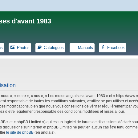
ses d'avant 1983
ns
Photos
Catalogues
Manuels
Facebook
isation
 nous », « notre », « nos », « Les motos anglaises d'avant 1983 » et « https://ww
ent responsable de toutes les conditions suivantes, veuillez ne pas utiliser et ac
es modifications, bien que nous vous conseillons de vérifier régulièrement par vou
tez d’être légalement responsable des conditions modifiées et mises à jour.
B » et « phpBB Limited ») qui est un logiciel de forum de discussions déclaré sou
r les discussions sur internet et phpBB Limited ne peut en aucun cas être tenu co
lter
le site de phpBB
(en anglais).