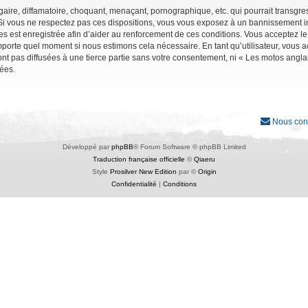
ire, diffamatoire, choquant, menaçant, pornographique, etc. qui pourrait transgres
Si vous ne respectez pas ces dispositions, vous vous exposez à un bannissement immé
ages est enregistrée afin d’aider au renforcement de ces conditions. Vous acceptez le
importe quel moment si nous estimons cela nécessaire. En tant qu’utilisateur, vous
nt pas diffusées à une tierce partie sans votre consentement, ni « Les motos angl
ées.
Nous con
Développé par
phpBB
® Forum Software © phpBB Limited
Traduction française officielle
©
Qiaeru
Style
Prosilver New Edition
par ©
Origin
Confidentialité
|
Conditions