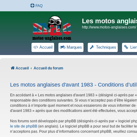
FAQ
Les motos anglai
http://www.motos-anglaises.com/
Accueil
Marques
Techniques
Lie
Accueil
Accueil du forum
Les motos anglaises d'avant 1983 - Conditions d’util
En accédant à « Les motos anglaises d'avant 1983 » (désigné ci-après par «
responsable des conditions suivantes. Si vous n’acceptez pas d’être légalem
conditions à n’importe quel moment et nous essaierons de vous informer de c
d'avant 1983 » après que des modifications aient été effectuées, vous accep
Nos forums sont développés par phpBB (désignés ci-après par « logiciel phpB
le site de phpBB
(en anglais). Le logiciel phpBB a pour seul but de facilite
n’acceptons pas. Pour plus d’informations concernant phpBB, veuillez consu