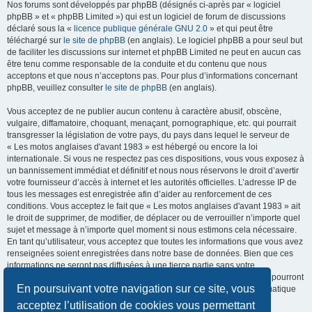
Nos forums sont développés par phpBB (désignés ci-après par « logiciel
phpBB » et « phpBB Limited ») qui est un logiciel de forum de discussions
déclaré sous la «
licence publique générale GNU 2.0
» et qui peut être
téléchargé sur
le site de phpBB
(en anglais). Le logiciel phpBB a pour seul but
de faciliter les discussions sur internet et phpBB Limited ne peut en aucun cas
être tenu comme responsable de la conduite et du contenu que nous
acceptons et que nous n’acceptons pas. Pour plus d’informations concernant
phpBB, veuillez consulter
le site de phpBB
(en anglais).
Vous acceptez de ne publier aucun contenu à caractère abusif, obscène,
vulgaire, diffamatoire, choquant, menaçant, pornographique, etc. qui pourrait
transgresser la législation de votre pays, du pays dans lequel le serveur de
« Les motos anglaises d'avant 1983 » est hébergé ou encore la loi
internationale. Si vous ne respectez pas ces dispositions, vous vous exposez à
un bannissement immédiat et définitif et nous nous réservons le droit d’avertir
votre fournisseur d’accès à internet et les autorités officielles. L’adresse IP de
tous les messages est enregistrée afin d’aider au renforcement de ces
conditions. Vous acceptez le fait que « Les motos anglaises d'avant 1983 » ait
le droit de supprimer, de modifier, de déplacer ou de verrouiller n’importe quel
sujet et message à n’importe quel moment si nous estimons cela nécessaire.
En tant qu’utilisateur, vous acceptez que toutes les informations que vous avez
renseignées soient enregistrées dans notre base de données. Bien que ces
informations ne seront pas diffusées à une tierce partie sans votre
consentement, ni « Les motos anglaises d'avant 1983 », ni phpBB, ne pourront
En poursuivant votre navigation sur ce site, vous
être tenus comme responsables en cas de tentative de piratage informatique
visant à compromettre vos données.
acceptez l’utilisation de cookies vous permettant