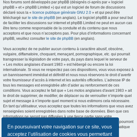
Nos forums sont développés par phpBB (désignés ci-après par « logiciel
phpBB » et « phpBB Limited ») qui est un logiciel de forum de discussions
déclaré sous la «
licence publique générale GNU 2.0
» et qui peut être
téléchargé sur
le site de phpBB
(en anglais). Le logiciel phpBB a pour seul but
de faciliter les discussions sur internet et phpBB Limited ne peut en aucun cas
être tenu comme responsable de la conduite et du contenu que nous
acceptons et que nous n’acceptons pas. Pour plus d’informations concernant
phpBB, veuillez consulter
le site de phpBB
(en anglais).
Vous acceptez de ne publier aucun contenu à caractère abusif, obscène,
vulgaire, diffamatoire, choquant, menaçant, pornographique, etc. qui pourrait
transgresser la législation de votre pays, du pays dans lequel le serveur de
« Les motos anglaises d'avant 1983 » est hébergé ou encore la loi
internationale. Si vous ne respectez pas ces dispositions, vous vous exposez à
un bannissement immédiat et définitif et nous nous réservons le droit d’avertir
votre fournisseur d’accès à internet et les autorités officielles. L’adresse IP de
tous les messages est enregistrée afin d’aider au renforcement de ces
conditions. Vous acceptez le fait que « Les motos anglaises d'avant 1983 » ait
le droit de supprimer, de modifier, de déplacer ou de verrouiller n’importe quel
sujet et message à n’importe quel moment si nous estimons cela nécessaire.
En tant qu’utilisateur, vous acceptez que toutes les informations que vous avez
renseignées soient enregistrées dans notre base de données. Bien que ces
informations ne seront pas diffusées à une tierce partie sans votre
consentement, ni « Les motos anglaises d'avant 1983 », ni phpBB, ne pourront
En poursuivant votre navigation sur ce site, vous
être tenus comme responsables en cas de tentative de piratage informatique
visant à compromettre vos données.
acceptez l’utilisation de cookies vous permettant