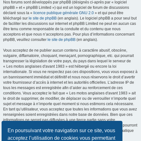
Nos forums sont développés par phpBB (désignés ci-après par « logiciel
phpBB » et « phpBB Limited ») qui est un logiciel de forum de discussions
déclaré sous la «
licence publique générale GNU 2.0
» et qui peut être
téléchargé sur
le site de phpBB
(en anglais). Le logiciel phpBB a pour seul but
de faciliter les discussions sur internet et phpBB Limited ne peut en aucun cas
être tenu comme responsable de la conduite et du contenu que nous
acceptons et que nous n’acceptons pas. Pour plus d’informations concernant
phpBB, veuillez consulter
le site de phpBB
(en anglais).
Vous acceptez de ne publier aucun contenu à caractère abusif, obscène,
vulgaire, diffamatoire, choquant, menaçant, pornographique, etc. qui pourrait
transgresser la législation de votre pays, du pays dans lequel le serveur de
« Les motos anglaises d'avant 1983 » est hébergé ou encore la loi
internationale. Si vous ne respectez pas ces dispositions, vous vous exposez à
un bannissement immédiat et définitif et nous nous réservons le droit d’avertir
votre fournisseur d’accès à internet et les autorités officielles. L’adresse IP de
tous les messages est enregistrée afin d’aider au renforcement de ces
conditions. Vous acceptez le fait que « Les motos anglaises d'avant 1983 » ait
le droit de supprimer, de modifier, de déplacer ou de verrouiller n’importe quel
sujet et message à n’importe quel moment si nous estimons cela nécessaire.
En tant qu’utilisateur, vous acceptez que toutes les informations que vous avez
renseignées soient enregistrées dans notre base de données. Bien que ces
informations ne seront pas diffusées à une tierce partie sans votre
consentement, ni « Les motos anglaises d'avant 1983 », ni phpBB, ne pourront
En poursuivant votre navigation sur ce site, vous
être tenus comme responsables en cas de tentative de piratage informatique
visant à compromettre vos données.
acceptez l’utilisation de cookies vous permettant