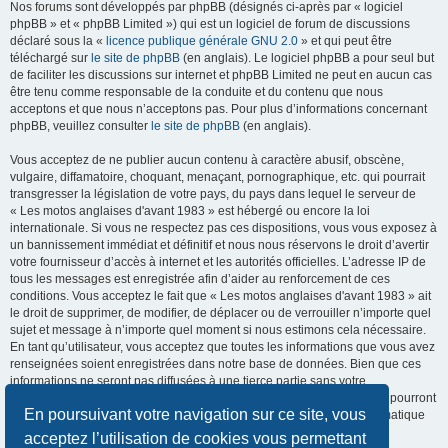
Nos forums sont développés par phpBB (désignés ci-après par « logiciel
phpBB » et « phpBB Limited ») qui est un logiciel de forum de discussions
déclaré sous la «
licence publique générale GNU 2.0
» et qui peut être
téléchargé sur
le site de phpBB
(en anglais). Le logiciel phpBB a pour seul but
de faciliter les discussions sur internet et phpBB Limited ne peut en aucun cas
être tenu comme responsable de la conduite et du contenu que nous
acceptons et que nous n’acceptons pas. Pour plus d’informations concernant
phpBB, veuillez consulter
le site de phpBB
(en anglais).
Vous acceptez de ne publier aucun contenu à caractère abusif, obscène,
vulgaire, diffamatoire, choquant, menaçant, pornographique, etc. qui pourrait
transgresser la législation de votre pays, du pays dans lequel le serveur de
« Les motos anglaises d'avant 1983 » est hébergé ou encore la loi
internationale. Si vous ne respectez pas ces dispositions, vous vous exposez à
un bannissement immédiat et définitif et nous nous réservons le droit d’avertir
votre fournisseur d’accès à internet et les autorités officielles. L’adresse IP de
tous les messages est enregistrée afin d’aider au renforcement de ces
conditions. Vous acceptez le fait que « Les motos anglaises d'avant 1983 » ait
le droit de supprimer, de modifier, de déplacer ou de verrouiller n’importe quel
sujet et message à n’importe quel moment si nous estimons cela nécessaire.
En tant qu’utilisateur, vous acceptez que toutes les informations que vous avez
renseignées soient enregistrées dans notre base de données. Bien que ces
informations ne seront pas diffusées à une tierce partie sans votre
consentement, ni « Les motos anglaises d'avant 1983 », ni phpBB, ne pourront
En poursuivant votre navigation sur ce site, vous
être tenus comme responsables en cas de tentative de piratage informatique
visant à compromettre vos données.
acceptez l’utilisation de cookies vous permettant