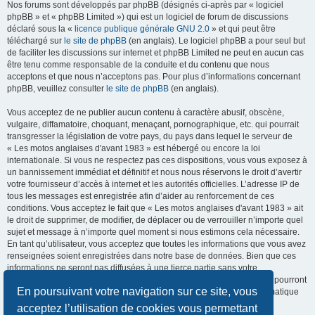
Nos forums sont développés par phpBB (désignés ci-après par « logiciel
phpBB » et « phpBB Limited ») qui est un logiciel de forum de discussions
déclaré sous la «
licence publique générale GNU 2.0
» et qui peut être
téléchargé sur
le site de phpBB
(en anglais). Le logiciel phpBB a pour seul but
de faciliter les discussions sur internet et phpBB Limited ne peut en aucun cas
être tenu comme responsable de la conduite et du contenu que nous
acceptons et que nous n’acceptons pas. Pour plus d’informations concernant
phpBB, veuillez consulter
le site de phpBB
(en anglais).
Vous acceptez de ne publier aucun contenu à caractère abusif, obscène,
vulgaire, diffamatoire, choquant, menaçant, pornographique, etc. qui pourrait
transgresser la législation de votre pays, du pays dans lequel le serveur de
« Les motos anglaises d'avant 1983 » est hébergé ou encore la loi
internationale. Si vous ne respectez pas ces dispositions, vous vous exposez à
un bannissement immédiat et définitif et nous nous réservons le droit d’avertir
votre fournisseur d’accès à internet et les autorités officielles. L’adresse IP de
tous les messages est enregistrée afin d’aider au renforcement de ces
conditions. Vous acceptez le fait que « Les motos anglaises d'avant 1983 » ait
le droit de supprimer, de modifier, de déplacer ou de verrouiller n’importe quel
sujet et message à n’importe quel moment si nous estimons cela nécessaire.
En tant qu’utilisateur, vous acceptez que toutes les informations que vous avez
renseignées soient enregistrées dans notre base de données. Bien que ces
informations ne seront pas diffusées à une tierce partie sans votre
consentement, ni « Les motos anglaises d'avant 1983 », ni phpBB, ne pourront
En poursuivant votre navigation sur ce site, vous
être tenus comme responsables en cas de tentative de piratage informatique
visant à compromettre vos données.
acceptez l’utilisation de cookies vous permettant