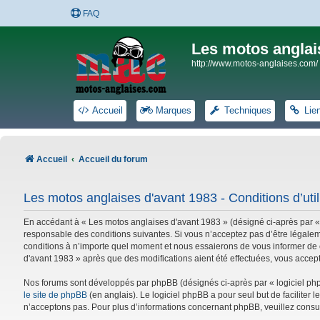
FAQ
Les motos anglai
http://www.motos-anglaises.com/
Accueil
Marques
Techniques
Lie
Accueil
Accueil du forum
Les motos anglaises d'avant 1983 - Conditions d’util
En accédant à « Les motos anglaises d'avant 1983 » (désigné ci-après par «
responsable des conditions suivantes. Si vous n’acceptez pas d’être légalem
conditions à n’importe quel moment et nous essaierons de vous informer de c
d'avant 1983 » après que des modifications aient été effectuées, vous accep
Nos forums sont développés par phpBB (désignés ci-après par « logiciel phpB
le site de phpBB
(en anglais). Le logiciel phpBB a pour seul but de facilite
n’acceptons pas. Pour plus d’informations concernant phpBB, veuillez consu