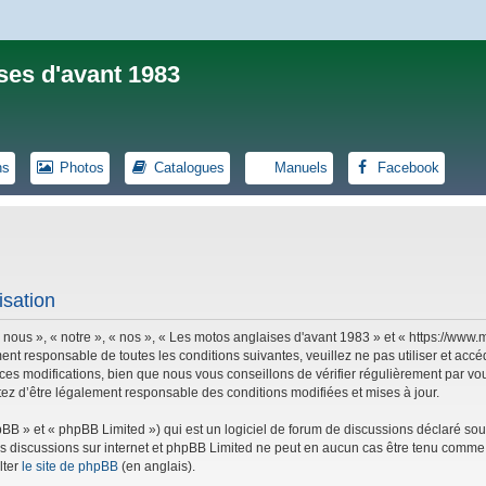
ses d'avant 1983
ns
Photos
Catalogues
Manuels
Facebook
isation
 nous », « notre », « nos », « Les motos anglaises d'avant 1983 » et « https://ww
ent responsable de toutes les conditions suivantes, veuillez ne pas utiliser et ac
es modifications, bien que nous vous conseillons de vérifier régulièrement par vou
tez d’être légalement responsable des conditions modifiées et mises à jour.
B » et « phpBB Limited ») qui est un logiciel de forum de discussions déclaré sou
r les discussions sur internet et phpBB Limited ne peut en aucun cas être tenu co
lter
le site de phpBB
(en anglais).