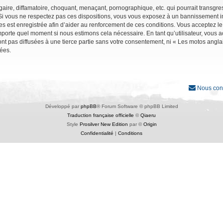
ire, diffamatoire, choquant, menaçant, pornographique, etc. qui pourrait transgres
Si vous ne respectez pas ces dispositions, vous vous exposez à un bannissement immé
ages est enregistrée afin d’aider au renforcement de ces conditions. Vous acceptez le
importe quel moment si nous estimons cela nécessaire. En tant qu’utilisateur, vous
nt pas diffusées à une tierce partie sans votre consentement, ni « Les motos angl
ées.
Nous con
Développé par
phpBB
® Forum Software © phpBB Limited
Traduction française officielle
©
Qiaeru
Style
Prosilver New Edition
par ©
Origin
Confidentialité
|
Conditions