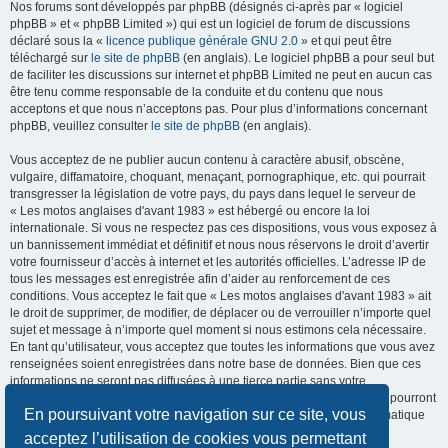
Nos forums sont développés par phpBB (désignés ci-après par « logiciel
phpBB » et « phpBB Limited ») qui est un logiciel de forum de discussions
déclaré sous la «
licence publique générale GNU 2.0
» et qui peut être
téléchargé sur
le site de phpBB
(en anglais). Le logiciel phpBB a pour seul but
de faciliter les discussions sur internet et phpBB Limited ne peut en aucun cas
être tenu comme responsable de la conduite et du contenu que nous
acceptons et que nous n’acceptons pas. Pour plus d’informations concernant
phpBB, veuillez consulter
le site de phpBB
(en anglais).
Vous acceptez de ne publier aucun contenu à caractère abusif, obscène,
vulgaire, diffamatoire, choquant, menaçant, pornographique, etc. qui pourrait
transgresser la législation de votre pays, du pays dans lequel le serveur de
« Les motos anglaises d'avant 1983 » est hébergé ou encore la loi
internationale. Si vous ne respectez pas ces dispositions, vous vous exposez à
un bannissement immédiat et définitif et nous nous réservons le droit d’avertir
votre fournisseur d’accès à internet et les autorités officielles. L’adresse IP de
tous les messages est enregistrée afin d’aider au renforcement de ces
conditions. Vous acceptez le fait que « Les motos anglaises d'avant 1983 » ait
le droit de supprimer, de modifier, de déplacer ou de verrouiller n’importe quel
sujet et message à n’importe quel moment si nous estimons cela nécessaire.
En tant qu’utilisateur, vous acceptez que toutes les informations que vous avez
renseignées soient enregistrées dans notre base de données. Bien que ces
informations ne seront pas diffusées à une tierce partie sans votre
consentement, ni « Les motos anglaises d'avant 1983 », ni phpBB, ne pourront
En poursuivant votre navigation sur ce site, vous
être tenus comme responsables en cas de tentative de piratage informatique
visant à compromettre vos données.
acceptez l’utilisation de cookies vous permettant