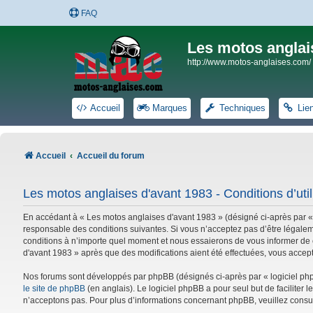
FAQ
Les motos anglai
http://www.motos-anglaises.com/
Accueil
Marques
Techniques
Lie
Accueil
Accueil du forum
Les motos anglaises d'avant 1983 - Conditions d’util
En accédant à « Les motos anglaises d'avant 1983 » (désigné ci-après par «
responsable des conditions suivantes. Si vous n’acceptez pas d’être légalem
conditions à n’importe quel moment et nous essaierons de vous informer de c
d'avant 1983 » après que des modifications aient été effectuées, vous accep
Nos forums sont développés par phpBB (désignés ci-après par « logiciel phpB
le site de phpBB
(en anglais). Le logiciel phpBB a pour seul but de facilite
n’acceptons pas. Pour plus d’informations concernant phpBB, veuillez consu