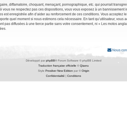
ire, diffamatoire, choquant, menaçant, pornographique, etc. qui pourrait transgres
Si vous ne respectez pas ces dispositions, vous vous exposez à un bannissement immé
ages est enregistrée afin d’aider au renforcement de ces conditions. Vous acceptez le
importe quel moment si nous estimons cela nécessaire. En tant qu’utilisateur, vous
nt pas diffusées à une tierce partie sans votre consentement, ni « Les motos angl
ées.
Nous con
Développé par
phpBB
® Forum Software © phpBB Limited
Traduction française officielle
©
Qiaeru
Style
Prosilver New Edition
par ©
Origin
Confidentialité
|
Conditions