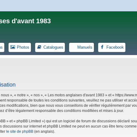
ses d'avant 1983
ns
Photos
Catalogues
Manuels
Facebook
isation
 nous », « notre », « nos », « Les motos anglaises d'avant 1983 » et « https://ww
ent responsable de toutes les conditions suivantes, veuillez ne pas utiliser et ac
es modifications, bien que nous vous conseillons de vérifier régulièrement par vou
tez d’être légalement responsable des conditions modifiées et mises à jour.
B » et « phpBB Limited ») qui est un logiciel de forum de discussions déclaré sou
r les discussions sur internet et phpBB Limited ne peut en aucun cas être tenu co
lter
le site de phpBB
(en anglais).