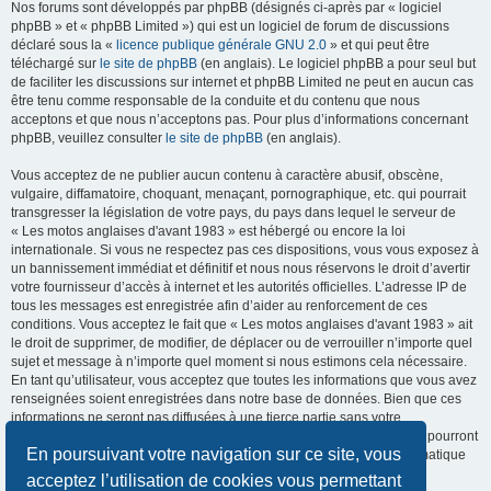
Nos forums sont développés par phpBB (désignés ci-après par « logiciel
phpBB » et « phpBB Limited ») qui est un logiciel de forum de discussions
déclaré sous la «
licence publique générale GNU 2.0
» et qui peut être
téléchargé sur
le site de phpBB
(en anglais). Le logiciel phpBB a pour seul but
de faciliter les discussions sur internet et phpBB Limited ne peut en aucun cas
être tenu comme responsable de la conduite et du contenu que nous
acceptons et que nous n’acceptons pas. Pour plus d’informations concernant
phpBB, veuillez consulter
le site de phpBB
(en anglais).
Vous acceptez de ne publier aucun contenu à caractère abusif, obscène,
vulgaire, diffamatoire, choquant, menaçant, pornographique, etc. qui pourrait
transgresser la législation de votre pays, du pays dans lequel le serveur de
« Les motos anglaises d'avant 1983 » est hébergé ou encore la loi
internationale. Si vous ne respectez pas ces dispositions, vous vous exposez à
un bannissement immédiat et définitif et nous nous réservons le droit d’avertir
votre fournisseur d’accès à internet et les autorités officielles. L’adresse IP de
tous les messages est enregistrée afin d’aider au renforcement de ces
conditions. Vous acceptez le fait que « Les motos anglaises d'avant 1983 » ait
le droit de supprimer, de modifier, de déplacer ou de verrouiller n’importe quel
sujet et message à n’importe quel moment si nous estimons cela nécessaire.
En tant qu’utilisateur, vous acceptez que toutes les informations que vous avez
renseignées soient enregistrées dans notre base de données. Bien que ces
informations ne seront pas diffusées à une tierce partie sans votre
consentement, ni « Les motos anglaises d'avant 1983 », ni phpBB, ne pourront
En poursuivant votre navigation sur ce site, vous
être tenus comme responsables en cas de tentative de piratage informatique
visant à compromettre vos données.
acceptez l’utilisation de cookies vous permettant