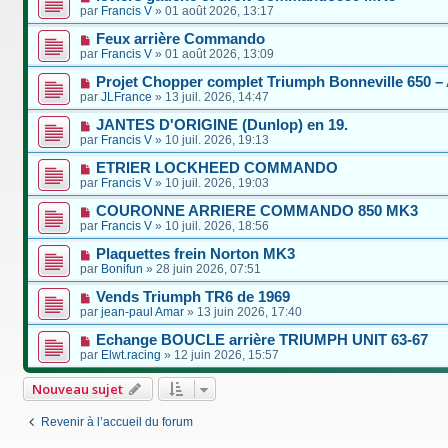
par
Francis V
»
01 août 2026, 13:17
Feux arrière Commando
par
Francis V
»
01 août 2026, 13:09
Projet Chopper complet Triumph Bonneville 650
par
JLFrance
»
13 juil. 2026, 14:47
JANTES D'ORIGINE (Dunlop) en 19.
par
Francis V
»
10 juil. 2026, 19:13
ETRIER LOCKHEED COMMANDO
par
Francis V
»
10 juil. 2026, 19:03
COURONNE ARRIERE COMMANDO 850 MK3
par
Francis V
»
10 juil. 2026, 18:56
Plaquettes frein Norton MK3
par
Bonifun
»
28 juin 2026, 07:51
Vends Triumph TR6 de 1969
par
jean-paul Amar
»
13 juin 2026, 17:40
Echange BOUCLE arrière TRIUMPH UNIT 63-67
par
Elwt.racing
»
12 juin 2026, 15:57
Nouveau sujet
Revenir à l’accueil du forum