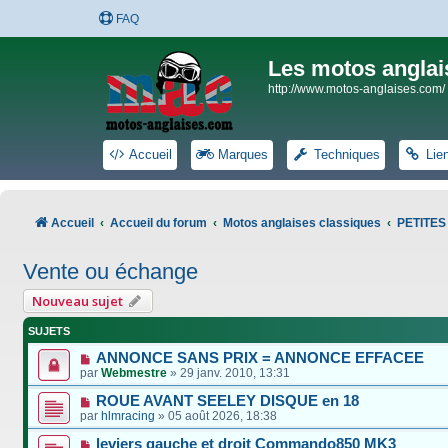
FAQ
Les motos anglai
http://www.motos-anglaises.com/
Accueil
Marques
Techniques
Lie
Accueil
Accueil du forum
Motos anglaises classiques
PETITE
Vente ou échange
Nouveau sujet
SUJETS
ANNONCE SANS PRIX = ANNONCE EFFACEE
par
Webmestre
»
29 janv. 2010, 13:31
ROUE AVANT SEELEY DISQUE en 18
par
hlmracing
»
05 août 2026, 18:38
leviers gauche et droit Commando850 MK3