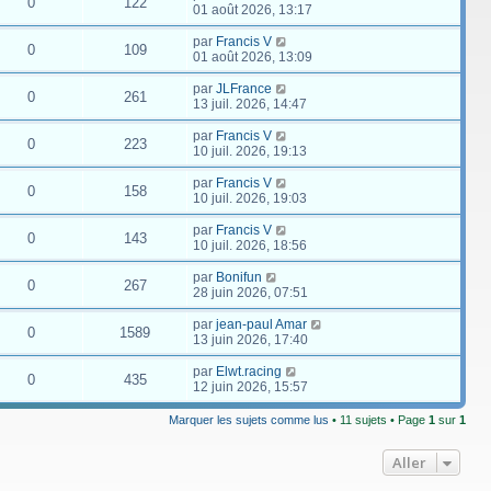
0
122
01 août 2026, 13:17
par
Francis V
0
109
01 août 2026, 13:09
par
JLFrance
0
261
13 juil. 2026, 14:47
par
Francis V
0
223
10 juil. 2026, 19:13
par
Francis V
0
158
10 juil. 2026, 19:03
par
Francis V
0
143
10 juil. 2026, 18:56
par
Bonifun
0
267
28 juin 2026, 07:51
par
jean-paul Amar
0
1589
13 juin 2026, 17:40
par
Elwt.racing
0
435
12 juin 2026, 15:57
Marquer les sujets comme lus
• 11 sujets • Page
1
sur
1
Aller