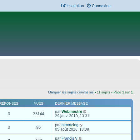
Inscription
Connexion
Marquer les sujets comme lus
• 11 sujets • Page
1
sur
1
RÉPONSES
VUES
DERNIER MESSAGE
par
Webmestre
0
33144
29 janv. 2010, 13:31
par
hlmracing
0
95
05 août 2026, 18:38
par
Francis V