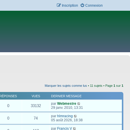
Inscription
Connexion
Marquer les sujets comme lus
• 11 sujets • Page
1
sur
1
RÉPONSES
VUES
DERNIER MESSAGE
par
Webmestre
0
33132
29 janv. 2010, 13:31
par
hlmracing
0
74
05 août 2026, 18:38
par
Francis V