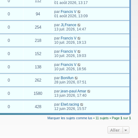
0
112
01 août 2026, 13:17
par
Francis V
0
94
01 août 2026, 13:09
par
JLFrance
0
254
13 juil. 2026, 14:47
par
Francis V
0
218
10 juil. 2026, 19:13
par
Francis V
0
152
10 juil. 2026, 19:03
par
Francis V
0
138
10 juil. 2026, 18:56
par
Bonifun
0
262
28 juin 2026, 07:51
par
jean-paul Amar
0
1580
13 juin 2026, 17:40
par
Elwt.racing
0
428
12 juin 2026, 15:57
Marquer les sujets comme lus
• 11 sujets • Page
1
sur
1
Aller