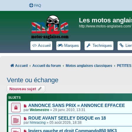
FAQ
Les motos anglai
http://www.motos-anglaises.com/
Accueil
Marques
Techniques
Lie
Accueil
Accueil du forum
Motos anglaises classiques
PETITE
Vente ou échange
Nouveau sujet
SUJETS
ANNONCE SANS PRIX = ANNONCE EFFACEE
par
Webmestre
»
29 janv. 2010, 13:31
ROUE AVANT SEELEY DISQUE en 18
par
hlmracing
»
05 août 2026, 18:38
leviers gauche et droit Commando850 MK3