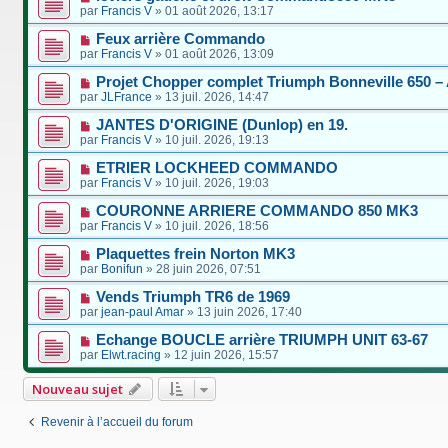
par
Francis V
»
01 août 2026, 13:17
Feux arrière Commando
par
Francis V
»
01 août 2026, 13:09
Projet Chopper complet Triumph Bonneville 650
par
JLFrance
»
13 juil. 2026, 14:47
JANTES D'ORIGINE (Dunlop) en 19.
par
Francis V
»
10 juil. 2026, 19:13
ETRIER LOCKHEED COMMANDO
par
Francis V
»
10 juil. 2026, 19:03
COURONNE ARRIERE COMMANDO 850 MK3
par
Francis V
»
10 juil. 2026, 18:56
Plaquettes frein Norton MK3
par
Bonifun
»
28 juin 2026, 07:51
Vends Triumph TR6 de 1969
par
jean-paul Amar
»
13 juin 2026, 17:40
Echange BOUCLE arrière TRIUMPH UNIT 63-67
par
Elwt.racing
»
12 juin 2026, 15:57
Nouveau sujet
Revenir à l’accueil du forum