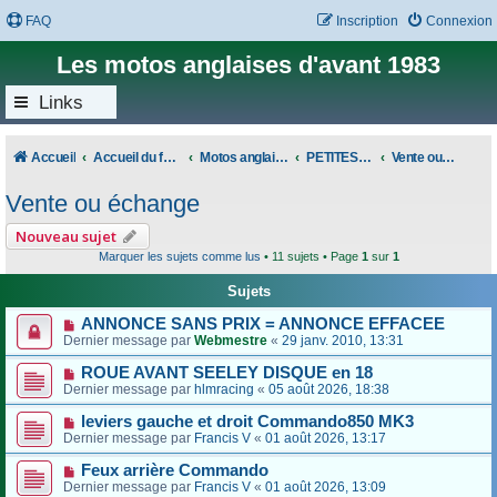
FAQ
Inscription
Connexion
Les motos anglaises d'avant 1983
Links
Accueil
Accueil du forum
Motos anglaises classiques
PETITES ANNONCES
Vente ou échange
Vente ou échange
Nouveau sujet
Marquer les sujets comme lus
• 11 sujets • Page
1
sur
1
Sujets
ANNONCE SANS PRIX = ANNONCE EFFACEE
Dernier message par
Webmestre
«
29 janv. 2010, 13:31
ROUE AVANT SEELEY DISQUE en 18
Dernier message par
hlmracing
«
05 août 2026, 18:38
leviers gauche et droit Commando850 MK3
Dernier message par
Francis V
«
01 août 2026, 13:17
Feux arrière Commando
Dernier message par
Francis V
«
01 août 2026, 13:09